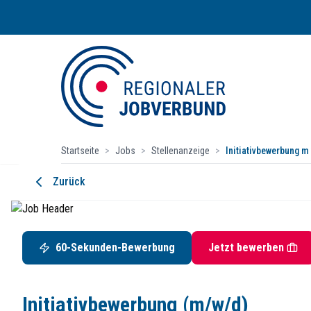
Startseite
>
Jobs
>
Stellenanzeige
>
Initiativbewerbung m
Initiativbewerbung (m/w/d)
Zurück
LapID Service GmbH
Untere Industriestraße 20, 57250 Netphen
Startdatum:
ab sofort
60-Sekunden-Bewerbung
Jetzt bewerben
Vollzeit / Teilzeit
Deine Vorteile mit LapID
Initiativbewerbung (m/w/d)