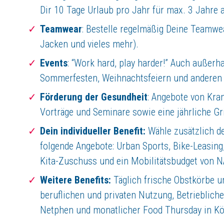
Neugierig geworden?
Dir 10 Tage Urlaub pro Jahr für max. 3 Jahre 
Dann bewirb Dich jetzt und werde auch Du Teil des LapID Teams. Starte
Teamwear
: Bestelle regelmäßig Deine Teamwea
Kontakt
Jacken und vieles mehr).
LapID Service GmbH
Untere Industriestraße 20
Events
: “Work hard, play harder!” Auch außerh
57250 Netphen
Sommerfesten, Weihnachtsfeiern und anderen 
Über
LapID Service GmbH
Förderung der Gesundheit
: Angebote von Kr
Vorträge und Seminare sowie eine jährliche G
Wir schaffen Raum für wichtigere Dinge
Als SaaS-Anbieter sorgen wir mit unseren Technologien für Entlastung 
Dein individueller Benefit:
Wähle zusätzlich de
Spannende Herausforderungen beim Marktführer
folgende Angebote: Urban Sports, Bike-Leasi
Starte mit uns durch und gestalte die digitale Welt von morgen! Um die
Kita-Zuschuss und ein Mobilitätsbudget von N
Weitere Benefits:
Täglich frische Obstkörbe u
Jetzt bewerben
beruflichen und privaten Nutzung, Betrieblich
Netphen und monatlicher Food Thursday in Kö