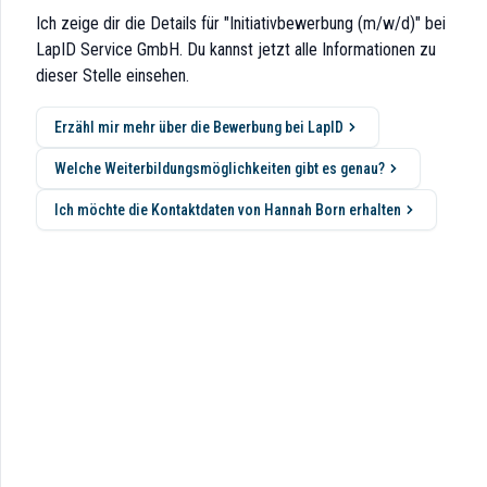
 Windows oder Mac Notebook für Deine tägliche Arbeit.Weiterhin hast Du
Ich zeige dir die Details für "Initiativbewerbung (m/w/d)" bei
LapID Service GmbH. Du kannst jetzt alle Informationen zu
0 € jährlich für Deine persönliche Weiterentwicklung zur Verfügung.
dieser Stelle einsehen.
 zusätzlich bis zu 10 Tage Sonderurlaub pro Jahr.
3 Tage von zuhause arbeiten.
Erzähl mir mehr über die Bewerbung bei LapID
Welche Weiterbildungsmöglichkeiten gibt es genau?
infach bis zu 10 Tage im Jahr Urlaub hinzu oder spare Dir 10 Tage Urlau
Ich möchte die Kontaktdaten von Hannah Born erhalten
onen.
Grippeschutzimpfung.
, Vermögenswirksame Leistungen, ÖPNV-Ticket, Kita-Zuschuss und ein M
vorsorge, Essenszuschuss in der Kantine in Netphen und monatlicher Foo
g an mit und übernimmst Verantwortung für Deinen Bereich.