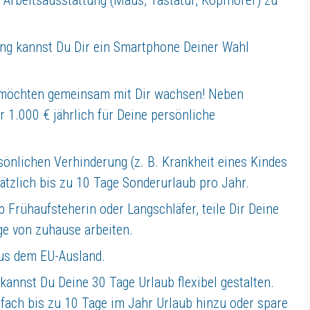
ung kannst Du Dir ein Smartphone Deiner Wahl
ie Grundeigenschaften:
ndelt und sich selbstständig um Möglichkeiten bemüht.
ffektiv im Team zu arbeiten und gut mit Kollegen zu kommunizieren.
möchten gemeinsam mit Dir wachsen! Neben
h schnell auf neue Situationen und Aufgaben einzustellen.
 1.000 € jährlich für Deine persönliche
noch die optimale Position für Dich sein! Daher freuen wir uns a
sönlichen Verhinderung (z. B. Krankheit eines Kindes
ätzlich bis zu 10 Tage Sonderurlaub pro Jahr.
hrparkverantwortliche in Deutschland ein entspannteres Leben haben. U
page
oder in unserem
RJV-Arbeitgeberprofil
vorbei.
 Frühaufsteherin oder Langschläfer, teile Dir Deine
age von zuhause arbeiten.
bung
aus dem EU-Ausland.
t oder hast erste Fragen? Dann schau' mal in unseren
FAQs
vorbei.
euen uns auf Deine Kontaktaufnahme.
kannst Du Deine 30 Tage Urlaub flexibel gestalten.
fach bis zu 10 Tage im Jahr Urlaub hinzu oder spare