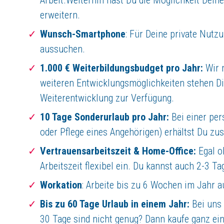
erweitern.
Dein Einsatz
Wunsch-Smartphone
: Für Deine private Nutz
Egal in für welchen Bereich Du Dich interessierst freuen wir uns über d
aussuchen.
Motivation und Eigeninitiative
: Zeigt, dass der Bewerber proaktiv ha
Teamfähigkeit und Kommunikationsstärke
: Betont die Fähigkeit, e
1.000 € Weiterbildungsbudget pro Jahr:
Wir 
Anpassungsfähigkeit und Flexibilität
: Hebt die Fähigkeit hervor, sic
weiteren Entwicklungsmöglichkeiten stehen Dir
Auch wenn nicht alle Punkte 100% auf Dich zutreffen, kann es den
Weiterentwicklung zur Verfügung.
Über LapID
10 Tage Sonderurlaub pro Jahr:
Bei einer per
oder Pflege eines Angehörigen) erhältst Du zus
Wir sind SaaS-Anbieter und sorgen mit unseren Lösungen dafür, dass Fu
Du willst mehr über uns erfahren? Dann schaue einmal auf unserer
Home
Vertrauensarbeitszeit & Home-Office:
Egal ob
Arbeitszeit flexibel ein. Du kannst auch 2-3 T
Wichtige Fragen und Antworten rund um Deine Bewer
Workation
: Arbeite bis zu 6 Wochen im Jahr 
Du willst genau wissen wie unser Bewerbungsprozess im Detail aussieh
Gerne kannst Du Dich auch direkt bei Nadine Fischbach melden. Wir fr
Bis zu 60 Tage Urlaub in einem Jahr:
Bei uns 
30 Tage sind nicht genug? Dann kaufe ganz ein