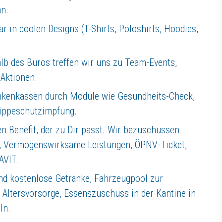
an.
 mit uns durch, um die digitale Fuhrparkwelt von Morgen zu gestalten.
r in coolen Designs (T-Shirts, Poloshirts, Hoodies,
alb des Büros treffen wir uns zu Team-Events,
Aktionen.
ankenkassen durch Module wie Gesundheits-Check,
rippeschutzimpfung.
im Unternehmen und tragen dazu bei den Verkehr auf deutschen Straßen 
n Benefit, der zu Dir passt. Wir bezuschussen
ng, Vermögenswirksame Leistungen, ÖPNV-Ticket,
se Standards einzuhalten, sind wir stets auf der Suche nach engagierte
AVIT.
nd kostenlose Getränke, Fahrzeugpool zur
e Altersvorsorge, Essenszuschuss in der Kantine in
ln.