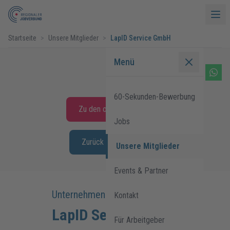
Startseite
>
Unsere Mitglieder
>
LapID Service GmbH
Menü
60-Sekunden-Bewerbung
Zu den offenen Stellen
Jobs
Zurück zur Übersicht
Unsere Mitglieder
Events & Partner
Unternehmensprofil:
Kontakt
LapID Service GmbH
Für Arbeitgeber