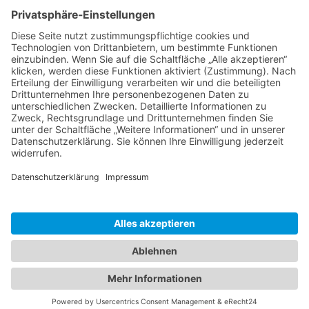
Kölner Straße 190,
57290 Neunkirchen
Tel.: 0 27 35 / 77 37-10
Mobil: 0160 / 97 26 35 52
E-Mail:
info@regionaler-jobverbund.de
Sitemap
Jobs
Arbeitgeber
Kontakt
Impressum
Datenschutz