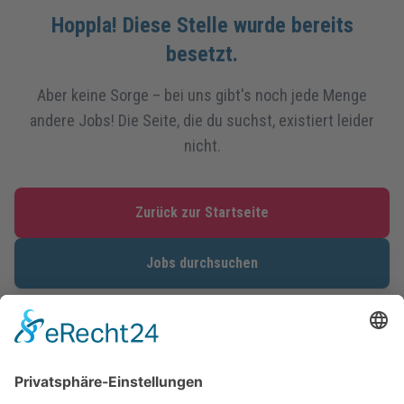
Hoppla! Diese Stelle wurde bereits
besetzt.
Aber keine Sorge – bei uns gibt's noch jede Menge
andere Jobs! Die Seite, die du suchst, existiert leider
nicht.
Zurück zur Startseite
Jobs durchsuchen
Du kannst auch direkt nach deinem Traumjob suchen oder dich mit einer
Netzwerkbewerbung
bei allen unseren Partnern bewerben.