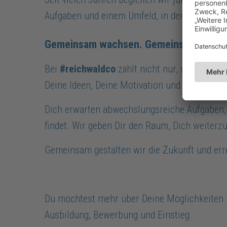
Aufgaben und einem Umfeld, in dem Du von A
Gemeinsam wachsen. Gemeinsam Zukunf
Bei
#reichwaldco
zählt nicht nur, was Du ka
Deine Ideen, Deine Motivation und Dein Eng
Dich erwarten abwechslungsreiche Aufgaben,
findet. Wir geben Dir den Raum, Dich weiter
Gemeinsam gestalten wir die Zukunft und err
Du möchtest mehr über Deine Möglichkeiten b
Ausbildung, Bewerbung und Einstieg.