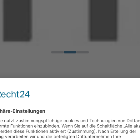
o
art bei uns in Dreis-Tiefenbach.
ung, sondern den perfekten Einstieg in eine Zukunft mit
 Teil unseres Teams.
hen auf ihrem Weg ins Berufsleben. Bei uns erwartet Di