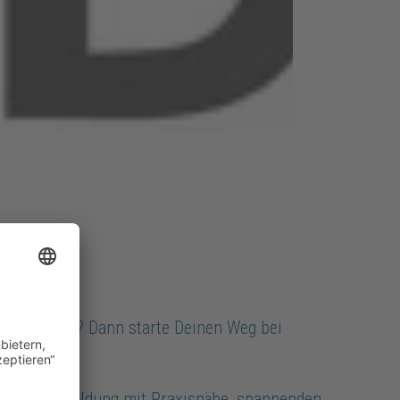
 Perspektive? Dann starte Deinen Weg bei
ch eine Ausbildung mit Praxisnähe, spannenden