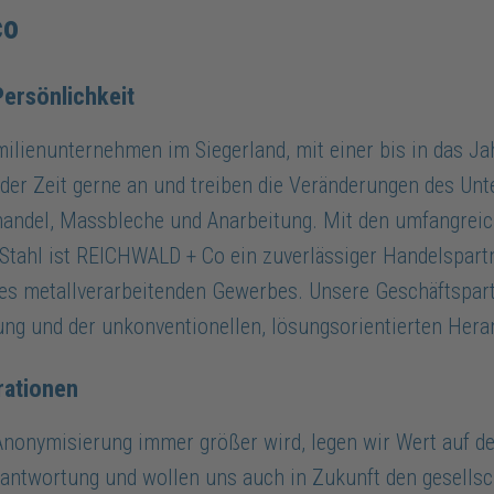
co
Persönlichkeit
ilienunternehmen im Siegerland, mit einer bis in das J
der Zeit gerne an und treiben die Veränderungen des Unt
handel, Massbleche und Anarbeitung. Mit den umfangrei
ahl ist REICHWALD + Co ein zuverlässiger Handelspartn
s metallverarbeitenden Gewerbes. Unsere Geschäftspartne
ung und der unkonventionellen, lösungsorientierten Her
rationen
r Anonymisierung immer größer wird, legen wir Wert auf 
ntwortung und wollen uns auch in Zukunft den gesellsch