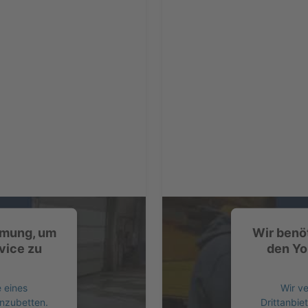
mmung, um
Wir benö
vice zu
den Yo
 eines
Wir v
inzubetten.
Drittanbie