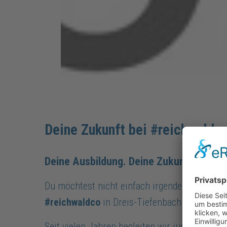
Deine Zukunft bei #reichwaldc
Deine Ausbildung. Deine Zukunft. Dein St
Du möchtest nicht einfach irgendeine Ausbild
#reichwaldco
in Dreis-Tiefenbach und werde
Seit vielen Jahren begleiten wir junge Mensc