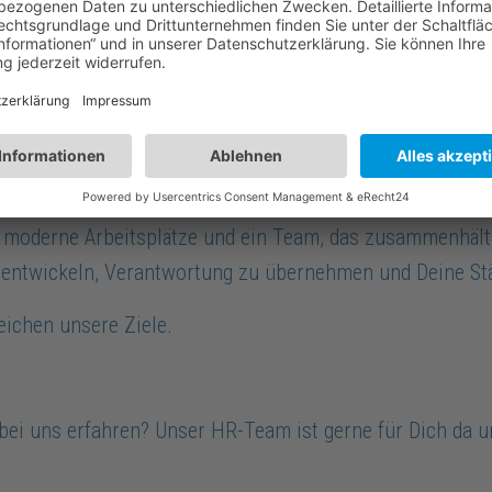
nfang an dazugehören wirst.
t gestalten.
nnst – sondern auch, wer Du bist. Wir setzen auf Teamge
agement machen den Unterschied.
 moderne Arbeitsplätze und ein Team, das zusammenhält
zuentwickeln, Verantwortung zu übernehmen und Deine St
eichen unsere Ziele.
ei uns erfahren? Unser HR-Team ist gerne für Dich da 