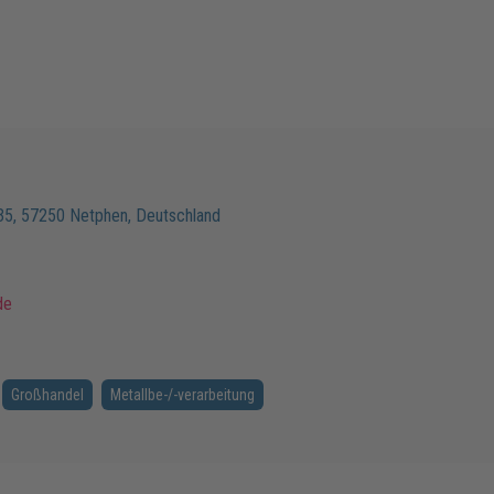
35
,
57250
Netphen
,
Deutschland
de
Großhandel
Metallbe-/-verarbeitung