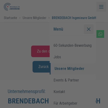
Startseite
>
Unsere Mitglieder
>
BRENDEBACH Ingenieure GmbH
Menü
60-Sekunden-Bewerbung
Zu den offenen Stellen
Jobs
Zurück zur Übersicht
Unsere Mitglieder
Events & Partner
Unternehmensprofil:
Kontakt
BRENDEBACH Ingenieure GmbH
Für Arbeitgeber