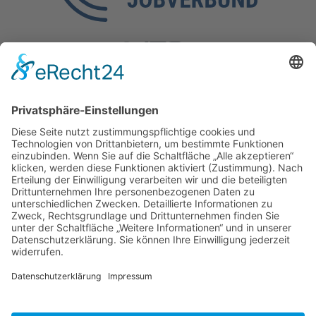
Kontakt
Kölner Straße 190,
57290 Neunkirchen
Tel.: 0 27 35 / 77 37-10
Mobil: 0160 / 97 26 35 52
E-Mail:
info@regionaler-jobverbund.de
Sitemap
Jobs
Arbeitgeber