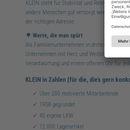
KLEIN steht für Stabilität und Relevanz – ger
andere Menschen gut versorgt werden können.
der richtigen Adresse.
🌳
Werte, die man spürt
Als Familienunternehmen in dritter Generatio
Unternehmen mit Herz und Weitblick – und sc
Verantwortung und einem offenen Ohr für je
KLEIN in Zahlen (für die, die’s gern kon
Über 200 motivierte Mitarbeitende
1958 gegründet
40 eigene LKW
12.000 Lagerartikel