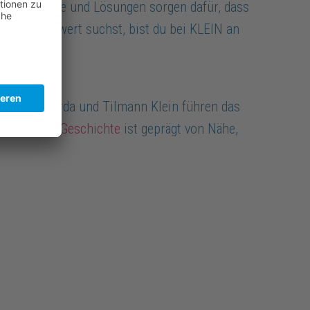
nsere Produkte und Lösungen sorgen dafür, dass
htem Mehrwert suchst, bist du bei KLEIN an
alt. Ricarda und Tilmann Klein führen das
ngt.
Unsere Geschichte
ist geprägt von Nähe,