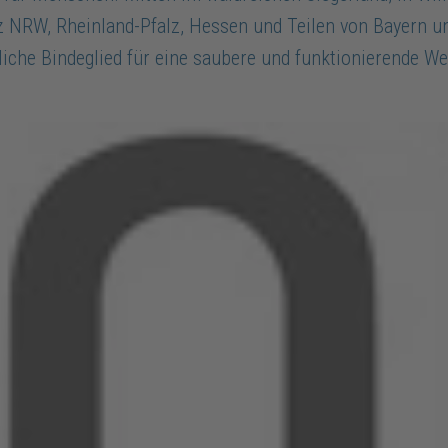
nz NRW, Rheinland-Pfalz, Hessen und Teilen von Bayern u
liche Bindeglied für eine saubere und funktionierende We