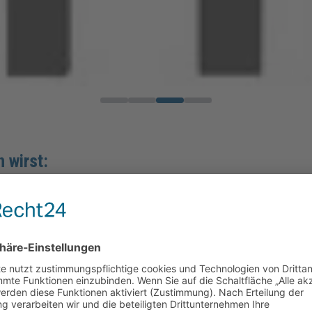
n wirst:
rst Teil eines Teams, das füreinander einsteht. Neue Mi
bestätigen auch unsere Auszeichnungen als
Anerkannt Gut
reundliches Unternehmen
zertifiziert – und das leben wir 