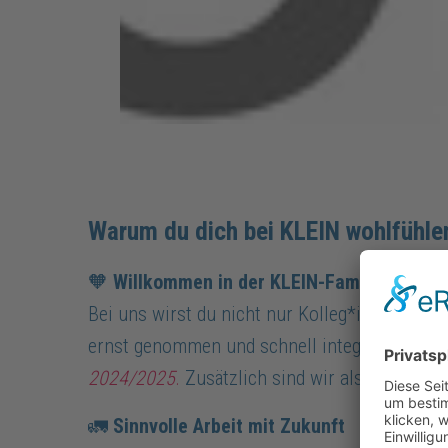
Warum du dich bei KLEIN wohlfühle
🧡
Willkommen in der KLEIN-Familie
Bei uns wirst du nicht nur Kolleg*in – du wi
ernst genommen und schnell integriert. Das 
2024/2025
.
Zusätzlich sind wir als
Familienf
🚛
Sinnvolle Arbeit mit Zukunft