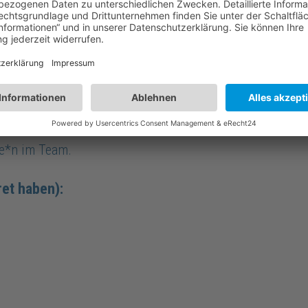
ade in Zeiten, in denen Hygiene wichtiger ist denn je. U
 Wenn du also einen krisensicheren Arbeitsplatz mit ec
n setzen wir auf Vertrauen,
Nachhaltigkeit
und Zusammenh
haffen ein Arbeitsumfeld, in dem man sich gerne einbri
de*n im Team.
kret haben):