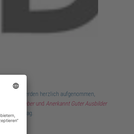
tarbeitende werden herzlich aufgenommen,
er Arbeitgeber
und
Anerkannt Guter Ausbilder
auch im Alltag.