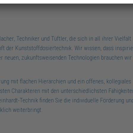
cher, Techniker und Tüftler, die sich in all ihrer Vielfal
t der Kunststoffdosiertechnik. Wir wissen, dass inspirie
r neuen, zukunftsweisenden Technologien brauchen wir d
ng mit flachen Hierarchien und ein offenes, kollegiales 
sten Charakteren mit den unterschiedlichsten Fähigkeiten
inhardt-Technik finden Sie die individuelle Förderung un
klich weiterbringt.