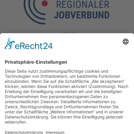
Kontakt
Kölner Straße 190,
57290 Neunkirchen
Tel.: 0 27 35 / 77 37-10
Mobil: 0160 / 97 26 35 52
E-Mail:
info@regionaler-jobverbund.de
Sitemap
Jobs