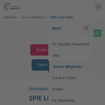
Startseite
>
Unsere Mitglieder
>
SPIE Lück GmbH
Menü
60-Sekunden-Bewerbung
Zu den offenen Stellen
Jobs
Zurück zur Übersicht
Unsere Mitglieder
Events & Partner
Unternehmensprofil:
Kontakt
SPIE Lück GmbH
Für Arbeitgeber