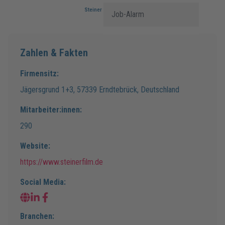
Steiner GmbH & Co. KG
Job-Alarm
Zahlen & Fakten
Firmensitz:
Jägersgrund
1+3
,
57339
Erndtebrück
,
Deutschland
Mitarbeiter:innen:
290
Website:
https://www.steinerfilm.de
Social Media:
Branchen: