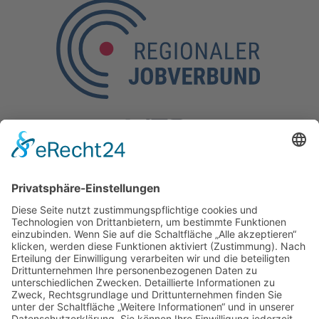
Kontakt
Kölner Straße 190,
57290 Neunkirchen
Tel.: 0 27 35 / 77 37-10
Mobil: 0160 / 97 26 35 52
E-Mail:
info@regionaler-jobverbund.de