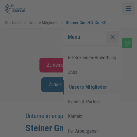
Startseite
>
Unsere Mitglieder
>
Steiner GmbH & Co. KG
Menü
60-Sekunden-Bewerbung
Zu den offenen Stellen
Jobs
Zurück zur Übersicht
Unsere Mitglieder
Events & Partner
Unternehmensprofil:
Kontakt
Steiner GmbH & Co. KG
Für Arbeitgeber