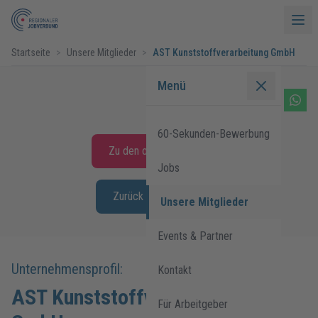
Startseite
>
Unsere Mitglieder
>
AST Kunststoffverarbeitung GmbH
Menü
60-Sekunden-Bewerbung
Zu den offenen Stellen
Jobs
Zurück zur Übersicht
Unsere Mitglieder
Events & Partner
Unternehmensprofil:
Kontakt
AST Kunststoffverarbeitung
Für Arbeitgeber