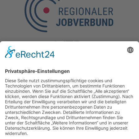
Kontakt
Kölner Straße 190,
57290 Neunkirchen
Tel.: 0 27 35 / 77 37-10
Mobil: 0160 / 97 26 35 52
E-Mail:
info@regionaler-jobverbund.de
Sitemap