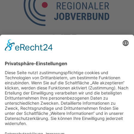
Kontakt
Kölner Straße 190,
57290 Neunkirchen
Tel.: 0 27 35 / 77 37-10
Mobil: 0160 / 97 26 35 52
E-Mail:
info@regionaler-jobverbund.de
Sitemap
Jobs