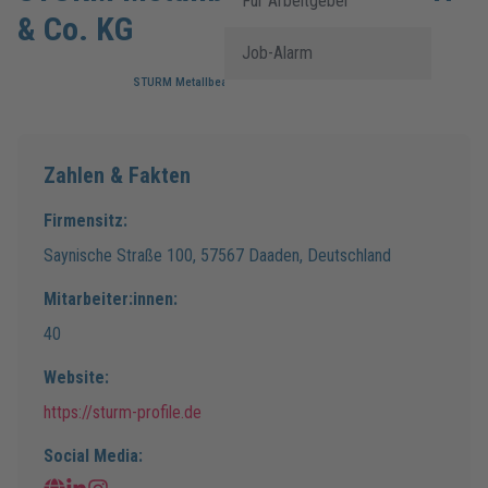
Für Arbeitgeber
& Co. KG
Job-Alarm
STURM Metallbearbeitung GmbH & Co. KG
Zahlen & Fakten
Firmensitz:
Saynische Straße
100
,
57567
Daaden
,
Deutschland
Mitarbeiter:innen:
40
Website:
https://sturm-profile.de
Social Media: