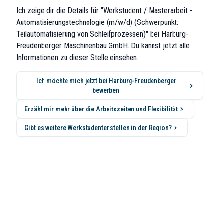
einen Kunden als Weltmarktführer zukunftsweisende Lösungen und Produk
Ich zeige dir die Details für "Werkstudent / Masterarbeit -
Automatisierungstechnologie (m/w/d) (Schwerpunkt:
Teilautomatisierung von Schleifprozessen)" bei Harburg-
Freudenberger Maschinenbau GmbH. Du kannst jetzt alle
Informationen zu dieser Stelle einsehen.
Ich möchte mich jetzt bei Harburg-Freudenberger
bewerben
ur teilautomatisierten Schleifbearbeitung geometrisch komplexer und har
Erzähl mir mehr über die Arbeitszeiten und Flexibilität
Gibt es weitere Werkstudentenstellen in der Region?
it inkl. grober Amortisationsbetrachtung