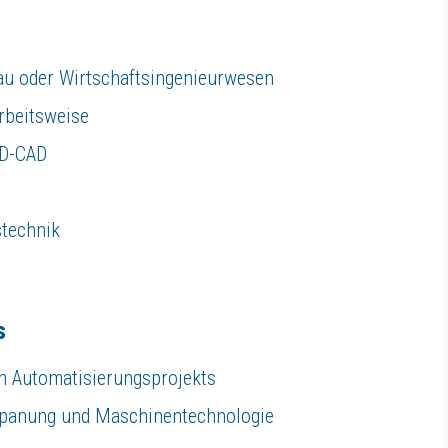
frieden, leistungsbereit und motiviert sind. Unserer Auffassung nach zä
und einen leichten Wiedereinstieg nach Karenzzeiten. Die betriebliche 
au oder Wirtschaftsingenieurwesen
Arbeitsweise
3D-CAD
stechnik
s
en Automatisierungsprojekts
rspanung und Maschinentechnologie