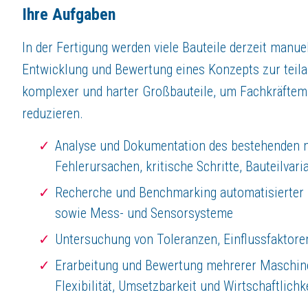
Kontakt
Ihre Aufgaben
Harburg-Freudenberger Maschinenbau GmbH
In der Fertigung werden viele Bauteile derzeit manuell
Asdorfer Straße 60
57258 Freudenberg, Westfalen
Entwicklung und Bewertung eines Konzepts zur teila
Telefon: 02734/491-0
komplexer und harter Großbauteile, um Fachkräftem
reduzieren.
Sie sind von uns als Arbeitgeber überzeugt?
Dann freuen wir uns über Ihre
Online-Bewerbung!
Analyse und Dokumentation des bestehenden ma
Keine passende Stelle dabei, aber Sie gehören trotzdem hierher? Dann f
Fehlerursachen, kritische Schritte, Bauteilvari
Bei Fragen steht Ihnen Frau Birte Volk gerne zur Verfügung.
Recherche und Benchmarking automatisierter b
Über
Harburg-Freudenberger Maschinenbau GmbH
sowie Mess- und Sensorsysteme
Die Mischung macht's!
Untersuchung von Toleranzen, Einflussfaktor
Leben heißt, sich immer wieder neu zu erfinden, nicht stillzustehen u
Erarbeitung und Bewertung mehrerer Maschine
Zukunft gestalten bei HF
Flexibilität, Umsetzbarkeit und Wirtschaftlich
Unsere durch das Siegerland geprägte Mentalität „machen statt machen l
Wichtig ist uns die Balance von Arbeits- und Privatleben!