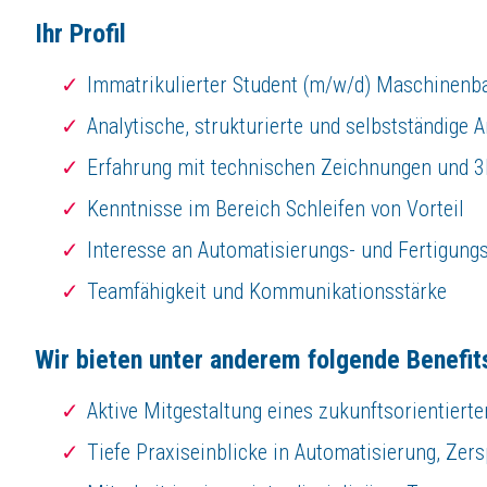
Als Unternehmen sind wir daran interessiert, dass unsere Mitarbeiter zu
Ihr Profil
Wir ermöglichen unseren Mitarbeitern individuelle Arbeitszeitmodelle 
Des Weiteren bieten wir unseren Mitarbeitern
Immatrikulierter Student (m/w/d) Maschinenb
30 Tage Urlaub
Vergütung nach dem Entgeltrahmenabkommen
Analytische, strukturierte und selbstständige 
Weihnachts- und Urlaubsgeld
Erfahrung mit technischen Zeichnungen und 
Gewinnbeteiligung in Form von E-Bike- Leasing
Jährliches internationales Sommerfest mit Fußballtunier
Kenntnisse im Bereich Schleifen von Vorteil
Weiterbildungsmöglichkeiten
Interesse an Automatisierungs- und Fertigung
Teamfähigkeit und Kommunikationsstärke
Jetzt bewerben
Wir bieten unter anderem folgende Benefit
Aktive Mitgestaltung eines zukunftsorientiert
Tiefe Praxiseinblicke in Automatisierung, Ze