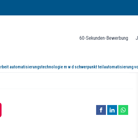
60-Sekunden-Bewerbung
J
rbeit automatisierungstechnologie m w d schwerpunkt teilautomatisierung v
tisierungstechnologie (m/w/d) (Schw