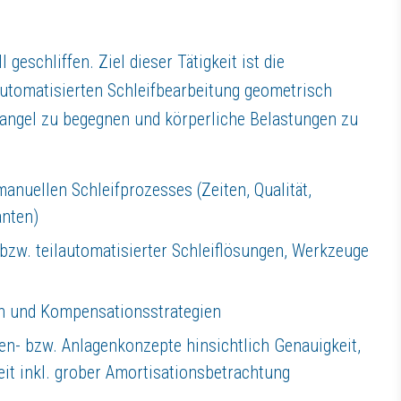
 geschliffen. Ziel dieser Tätigkeit ist die
utomatisierten Schleifbearbeitung geometrisch
angel zu begegnen und körperliche Belastungen zu
nuellen Schleifprozesses (Zeiten, Qualität,
reuen wir uns hier auf Ihre
Initiativbewerbung
.
anten)
zw. teilautomatisierter Schleiflösungen, Werkzeuge
en und Kompensationsstrategien
nd in Bewegung zu bleiben. Auch HF ist immer in Bewegung und bietet s
n- bzw. Anlagenkonzepte hinsichtlich Genauigkeit,
keit inkl. grober Amortisationsbetrachtung
assen“ steht bei uns im Vordergrund – und das weltweit. Wir sind herzli