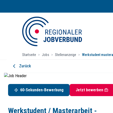
Startseite
>
Jobs
>
Stellenanzeige
>
Werkstudent mastera
Werkstudent / Masterarbeit - Automa
Zurück
Harburg-Freudenberger Maschinenbau GmbH
Asdorfer Straße 60, 57258 Freudenberg, Westfalen
Startdatum:
ab sofort
60-Sekunden-Bewerbung
Jetzt bewerben
Studentenjob
Die Mischung machts
Werkstudent / Masterarbeit -