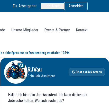
Für Arbeitgeber
Job-Alarm
Anmelden
obs
Unsere Mitglieder
Events & Partner
Kontakt
on schleifprozessen freudenberg westfalen 13794
erpunkt: Teilautomatisierung von Sc
RJVau
Chat zurücksetzen
Dein Job-Assistent
Hallo! Ich bin dein Job-Assistent. Ich kann dir bei der
Jobsuche helfen. Wonach suchst du?