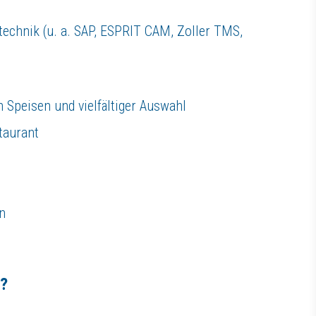
echnik (u. a. SAP, ESPRIT CAM, Zoller TMS,
n Speisen und vielfältiger Auswahl
taurant
n
t?