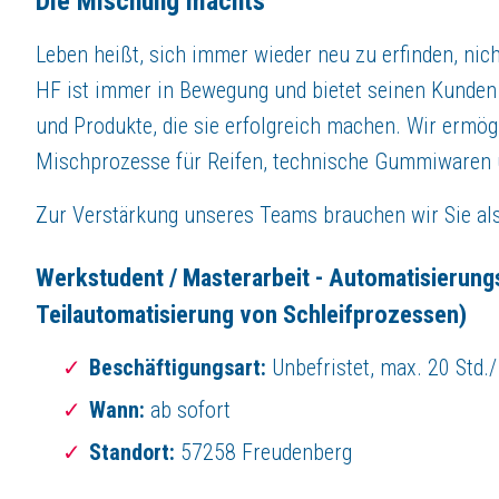
Die Mischung machts
Erfahrung mit technischen Zeichnungen und 3D-CAD
Kenntnisse im Bereich Schleifen von Vorteil
Leben heißt, sich immer wieder neu zu erfinden, nic
Interesse an Automatisierungs- und Fertigungstechnik
Teamfähigkeit und Kommunikationsstärke
HF ist immer in Bewegung und bietet seinen Kunden
und Produkte, die sie erfolgreich machen. Wir ermögl
Wir bieten unter anderem folgende Benefits
Mischprozesse für Reifen, technische Gummiwaren
Aktive Mitgestaltung eines zukunftsorientierten Automatisierungsprojek
Tiefe Praxiseinblicke in Automatisierung, Zerspanung und Maschinentec
Zur Verstärkung unseres Teams brauchen wir Sie al
Mitarbeit in einem interdisziplinären Team
Zugang zu moderner Fertigungssoftware und -technik (u. a. SAP, ESPR
Werkstudent / Masterarbeit - Automatisierun
Flexible Arbeitszeiten
Teilautomatisierung von Schleifprozessen)
Betriebsrestaurant mit täglich frisch gekochten Speisen und vielfältiger
Essenzuschuss für die Speisen im Betriebsrestaurant
Beschäftigungsart:
Unbefristet, max. 20 Std.
Kostenfreie Getränke (Wasser, Kaffee)
Modernes Arbeitsumfeld
Wann:
ab sofort
Firmeneigenes Fitnessstudio mit Fitnesskursen
Standort:
57258 Freudenberg
Betreuung durch Physiotherapeuten vor Ort