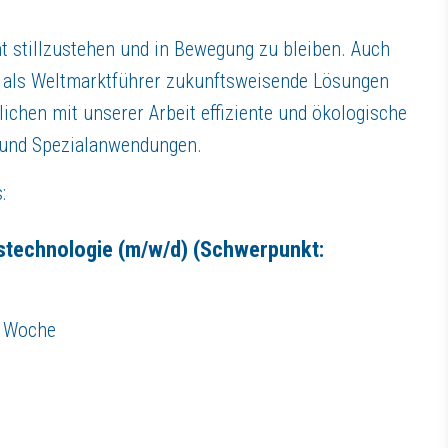
ht stillzustehen und in Bewegung zu bleiben. Auch
 als Weltmarktführer zukunftsweisende Lösungen
ichen mit unserer Arbeit effiziente und ökologische
 und Spezialanwendungen.
ts
hnologie
s:
IT CAM, Zoller TMS, Sinumerik One, Heidenhain TNC7)
gstechnologie
(m/w/d) (Schwerpunkt:
 Auswahl
/ Woche