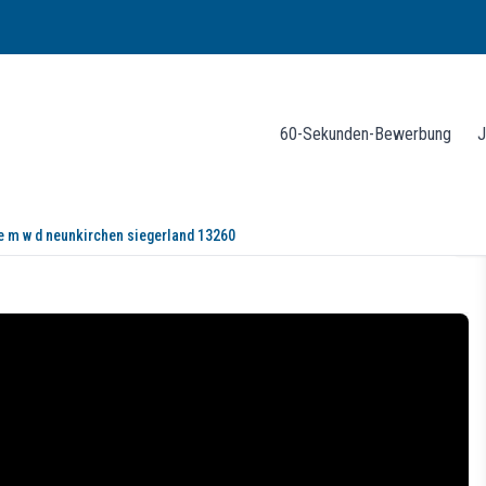
60-Sekunden-Bewerbung
J
e m w d neunkirchen siegerland 13260