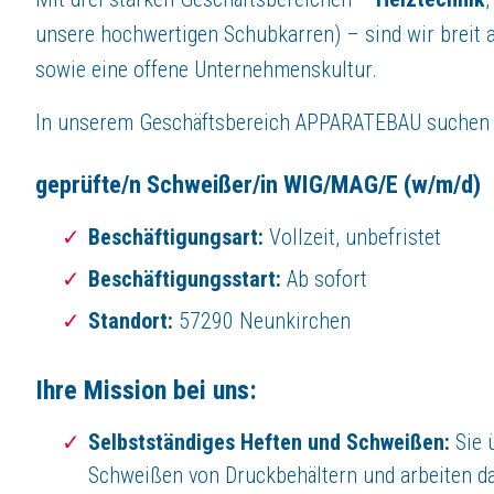
Bitte senden Sie Ihre vollständigen Bewerbungsunterlagen schriftlich 
unsere hochwertigen Schubkarren) – sind wir breit 
sowie eine offene Unternehmenskultur.
Kontakt
In unserem Geschäftsbereich APPARATEBAU suchen w
CAPITO GmbH & Co KG Verwaltungsgesellschaft
Mühlenbergstraße 12
57290 Neunkirchen
geprüfte/n Schweißer/in WIG/MAG/E
(w/m/d)
+49 (0) 2735 / 760 0
Beschäftigungsart:
Vollzeit, unbefristet
Über
CAPITO GmbH & Co. KG Verwaltungsgesellschaft
Beschäftigungsstart:
Ab sofort
C
wie
Capito!
Standort:
57290 Neunkirchen
CAPITO
ist ein traditionsreiches mittelständisches Unternehmen mit übe
Heute ist es eine moderne und vielseitige Unternehmensgruppe mit den
Die
Carl Capito Transportgeräte
GmbH
ist das älteste Mitglied der
Ihre Mission bei uns:
Die
Carl Capito Apparatebau GmbH
stellt seit 1930 hochwertige Beh
Die
Carl Capito Heiztechnik GmbH
hat ihren Ursprung im Jahr 1937 mi
Selbstständiges Heften und Schweißen:
Sie 
Schweißen von Druckbehältern und arbeiten da