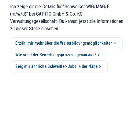
 Firmenjubiläum
! CAPITO steht für Beständigkeit und Fortschritt.
Ich zeige dir die Details für "Schweißer WIG/MAG/E
nd wir breit aufgestellt und setzen auf kurze Entscheidungswege sowie
(m/w/d)" bei CAPITO GmbH & Co. KG
Verwaltungsgesellschaft. Du kannst jetzt alle Informationen
zu dieser Stelle einsehen.
Erzähl mir mehr über die Weiterbildungsmöglichkeiten
Wie sieht der Bewerbungsprozess genau aus?
Zeig mir ähnliche Schweißer-Jobs in der Nähe
bei präzise und zuverlässig.
öchste Qualitätsstandards erfüllen (Schweißerprüfungen erforderlich).
rer Produkte bei.
 und Sicherheit unserer Produkte bei.
 der Praxis an.