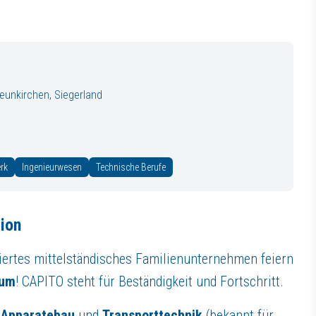
 sicher und setzen diese eigenständig in Ihrer täglichen Arbeit um.
isse und Praxiserfahrung im Apparatebau mit und können diese gezielt i
 durch eine hohe Eigenmotivation, Offenheit für Weiterentwicklung und 
bilden und im Unternehmen auch flexibel eingesetzt zu werden. Mindestvo
eunkirchen, Siegerland
ten die notwendige Unterstützung, um sich schnell in Ihrem neuen Aufg
ristige Perspektive in einem stabilen Unternehmen.
n einzubringen und aktiv mitzugestalten.
ttelständischen Familienunternehmens mit kurzen Entscheidungswegen.
rk
Ingenieurwesen
Technische Berufe
lance mit großzügigem Urlaubsanspruch.
he und persönliche Weiterentwicklung mit maßgeschneiderten Programme
 unsere Gesundheitsangebote und die Möglichkeit eines Jobrads.
tion
ranstaltungen und Aktivitäten.
men, das Ihnen eine Perspektive für Ihre persönliche und fachliche We
liertes mittelständisches Familienunternehmen feiern
äum
! CAPITO steht für Beständigkeit und Fortschritt.
,
Apparatebau
und
Transporttechnik
(bekannt für
g und des frühestmöglichen Eintrittstermins! Gemeinsam bringen wir uns