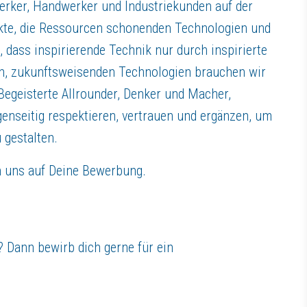
erker, Handwerker und Industriekunden auf der
ukte, die Ressourcen schonenden Technologien und
 dass inspirierende Technik nur durch inspirierte
n, zukunftsweisenden Technologien brauchen wir
 Begeisterte Allrounder, Denker und Macher,
gegenseitig respektieren, vertrauen und ergänzen, um
 gestalten.
n uns auf Deine Bewerbung.
international ausgerichteter und marktführender Anbieter von Geräten,
iches Fertigungswerk in dem u.a. Druckbehälter, Rührstationen, Farbne
Dann bewirb dich gerne für ein