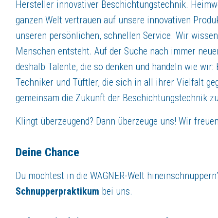
Hersteller innovativer Beschichtungstechnik. Heimw
Walther Spritz- und Lackiersysteme GmbH, Werk Struthütten
ganzen Welt vertrauen auf unsere innovativen Prod
Im Wiesengrund 3
57290 Neunkirchen, Siegerland
unseren persönlichen, schnellen Service. Wir wissen,
Tel.: 02735 65810
Menschen entsteht. Auf der Suche nach immer neue
deshalb Talente, die so denken und handeln wie wir:
Über
Walther Spritz- und Lackiersysteme GmbH
Techniker und Tüftler, die sich in all ihrer Vielfalt 
POWERED BY TALENTS
gemeinsam die Zukunft der Beschichtungstechnik zu
Karriere bei WALTHER
Klingt überzeugend? Dann überzeuge uns! Wir freue
Seit 1923 ist die Firma WALTHER Spritz- und Lackiersysteme GmbH ein 
Standort Neunkirchen-Struthütten
In Neunkirchen-Struthütten befindet sich seit 1961 unser fortschrittl
Deine Chance
Du möchtest in die WAGNER-Welt hineinschnuppern? 
Jetzt bewerben
Schnupperpraktikum
bei uns.