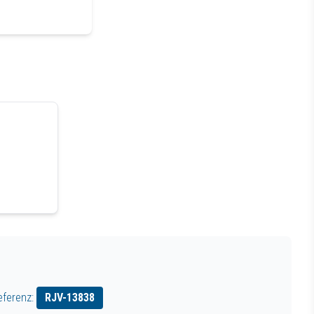
eferenz:
RJV-
13838