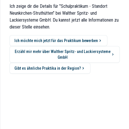
eimwerker, Handwerker und Industriekunden auf der ganzen Welt vertraue
Ich zeige dir die Details für "Schulpraktikum - Standort
Neunkirchen-Struthütten" bei Walther Spritz- und
Lackiersysteme GmbH. Du kannst jetzt alle Informationen zu
dieser Stelle einsehen.
Ich möchte mich jetzt für das Praktikum bewerben
Erzähl mir mehr über Walther Spritz- und Lackiersysteme
GmbH
eilung) du das Prakiktum machen möchtest,
Gibt es ähnliche Praktika in der Region?