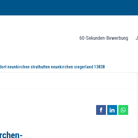
60-Sekunden-Bewerbung
J
ort neunkirchen struthutten neunkirchen siegerland 13838
en-Struthütten
rchen-