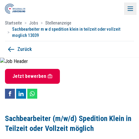
Startseite
>
Jobs
>
Stellenanzeige
Sachbearbeiter m w d spedition klein in teilzeit oder vollzeit
>
moglich 13039
Sachbearbeiter (m/w/d) Spedition Klei
Zurück
Menü
KLEUSBERG Gruppe
Startdatum:
ab sofort
60-Sekunden-Bewerbung
Teilzeit
Jetzt bewerben
Jobs
IHR NEUER ARBEITGEBER :
Unsere Mitglieder
Wir suchen Menschen wie Sie, die sich mit frischem Denken und tatkräf
Sachbearbeiter (m/w/d) Spedition Klein
Events & Partner
Sachbearbeiter (m/w/d) Spedition Klein in
für unseren Standort Waldbröl
Teilzeit oder Vollzeit möglich
Kontakt
IHR AUFGABENBEREICH:
Kontakt