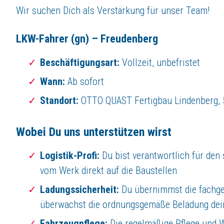
Weidenauer Straße 265
Wir suchen Dich als Verstärkung für unser Team!
57076 Siegen
LKW-Fahrer
(gn) – Freudenberg
Tel. 0271 4031116
Beschäftigungsart:
Vollzeit, unbefristet
Unser Angebot an Dich
Wann:
Ab sofort
Sicherheit:
Ein unbefristetes Arbeitsverhältnis in einem erfolgreichen,
Ausstattung:
Ein moderner Fuhrpark
Standort:
OTTO QUAST Fertigbau Lindenberg,
Planungssicherheit:
Fahrtätigkeit im Tagespendelbereich sowie eine b
Entwicklung:
Wir übernehmen die Kosten für deine EU-BKF-Modulschu
Wobei Du uns unterstützen wirst
bieten gezielte Weiterbildungen
Extras:
Bike-Leasing, Corporate Benefits sowie eine Gesundheits- und S
Logistik-Profi:
Du bist verantwortlich für den
für dich und deine Angehörigen
Team:
Ein motiviertes und hilfsbereites Kollegium, das sich auf deine V
vom Werk direkt auf die Baustellen
Ladungssicherheit:
Du übernimmst die fachge
Du möchtest an Projekten arbeiten, die bleiben?
überwachst die ordnungsgemäße Beladung dei
Bewirb Dich über unser
Online-Formular
, unkompliziert über
WhatsAp
Fahrzeugpflege:
Die regelmäßige Pflege und 
Wir freuen uns darauf Dich kennenzulernen!