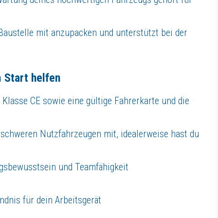
 Baustelle mit anzupacken und unterstützt bei der
auunternehmen mit vier Standorten und rund 600 Mitarbeitenden ein verläs
 Start helfen
 Klasse CE sowie eine gültige Fahrerkarte und die
schweren Nutzfahrzeugen mit, idealerweise hast du
ngsbewusstsein und Teamfähigkeit
schaftliche Qualität im Bauwesen. Unsere leistungsstarken Handwerksb
– wir bieten maßgeschneiderte Bauleistungen für Projekte jeder
land (in Nordrhein-Westfalen und Sachsen) sowie einem weiteren Standor
ndnis für dein Arbeitsgerät