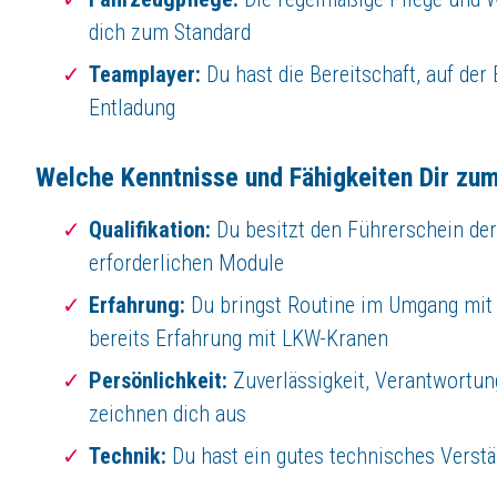
dich zum Standard
Faszination Bauen!
Teamplayer:
Du hast die Bereitschaft, auf der
Seit über 80 Jahren sind wir als mittelständisches, familiengeführtes B
Entladung
Wir suchen Dich als Verstärkung für unser Team!
LKW-Fahrer
(gn) – Freudenberg
Welche Kenntnisse und Fähigkeiten Dir zum
Beschäftigungsart:
Vollzeit, unbefristet
Wann:
Ab sofort
Qualifikation:
Du besitzt den Führerschein der
Standort:
OTTO QUAST Fertigbau Lindenberg, 57258 Freudenberg
erforderlichen Module
Über
OTTO QUAST GmbH & Co. KG
Erfahrung:
Du bringst Routine im Umgang mit 
Handwerksbetrieb oder moderner Generalunternehmer?
bereits Erfahrung mit LKW-Kranen
Was ist OTTO QUAST?
Persönlichkeit:
Zuverlässigkeit, Verantwortu
Wir stehen seit über 80 Jahren für konsequente, verlässliche und wirt
Ob Schlüsselfertigbau, Hochbau, Tiefbau oder Betonfertigteile 
zeichnen dich aus
Mit über 600 engagierten Mitarbeitenden an vier Standorten in Deutsch
Technik:
Du hast ein gutes technisches Verstä
Jetzt Kontakt aufnehmen