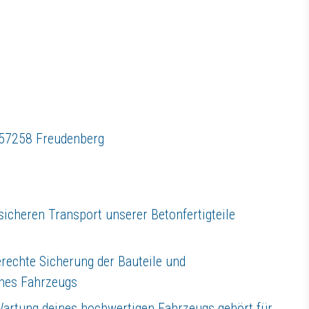
 inhabergeführten Familienunternehmen
 57258 Freudenberg
etriebliche Altersvorsorge
lungen und
ozialhotline
 sicheren Transport unserer Betonfertigteile
erstärkung freut
rechte Sicherung der Bauteile und
nes Fahrzeugs
p
oder die untenstehenden Kontaktdaten.
Wartung deines hochwertigen Fahrzeugs gehört für