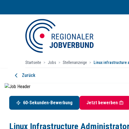
Startseite
>
Jobs
>
Stellenanzeige
>
Linux infrastructure
Linux Infrastructure Administrator
Zurück
os-cillation GmbH
Hohler Weg 75, 57072 Siegen
Startdatum:
ab sofort
60-Sekunden-Bewerbung
Jetzt bewerben
Vollzeit
Wir suchen immer nach großartigen Menschen, die si
Linux Infrastructure Administrato