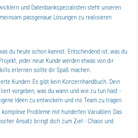
icklern und Datenbankspezialisten steht unseren
meinsam passgenaue Lösungen zu realisieren.
was du heute schon kannst. Entscheidend ist, was du
Projekt, jeder neue Kunde werden etwas von dir
d maßgeschneiderte Software. Seit 2000 konzipieren wir Software-Prod
gen sowie im Netzwerk mit Forschungszentren und Universitäten, entwi
ills erlernen sollte dir Spaß machen.
ierte Kunden: Es gibt kein Konzernhandbuch. Dein
illiert vorgeben, was du wann und wie zu tun hast -
rrieremöglichkeiten.
 eigene Ideen zu entwickeln und ins Team zu tragen.
, komplexe Probleme mit hunderten Variablen: Das
tischer Ansatz bringt dich zum Ziel - Chaos und