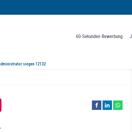
60-Sekunden-Bewerbung
J
 administrator siegen 12132
ch uns anschließen möchten
r