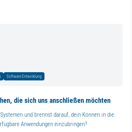
ennst darauf, dein Können in die Gestaltung und Umsetzung von System
iegen
nd maßgeschneiderte Software. Seit dem Jahr 2000 konzipieren wir Sof
g
Software Entwicklung
ankspezialisten steht unseren Kunden mit modernstem Know-how zur S
hen, die sich uns anschließen möchten
st. Entscheidend ist, was du bis morgen neu dazugelernt hast. Jedes neu
 Konzernhandbuch. Dein Projektleiter oder Lead Dev wird dir nicht detail
r Systemen und brennst darauf, dein Können in die
hunderten Variablen: Das ist der tägliche Job. Ein systematischer, analy
erfügbare Anwendungen einzubringen?
ür dich in die Bresche, wenn es brenzlig wird. Umgekehrt zählen sie au