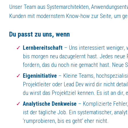
os-cillation GmbH
Unser Team aus Systemarchitekten, Anwendungsentw
Oliver Schweissgut
Kunden mit modernstem Know-how zur Seite, um ge
Hohler Weg 75
57072 Siegen
www.os-cillation.de
Du passt zu uns, wenn
Über
os-cillation GmbH
Lernbereitschaft
– Uns interessiert weniger, 
bis morgen neu dazugelernt hast. Jedes neue 
Die os-cillation GmbH steht für professionelle Produktentwicklung un
Stets den Blick auf neue Technologien, Endgeräte und Markt-Entwicklun
fordern, das du noch nie gemacht hast. Neue Sk
Eigeninitiative
–
Kleine Teams, hochspezialis
Gestalte Deine berufliche Zukunft
Projektleiter oder Lead Dev wird dir nicht deta
Mit erfolgsorientierter Eigeninitiative hast du bei uns hervorragende Ka
Wir sind stets auf der Suche nach:
du wirst das Projektziel kennen. Es ist an dir,
Systementwicklern (m/w/d) für Linux (C / C++ / sh / Kernel)
Analytische Denkweise
–
Komplizierte Fehler
php- und Javascript-Entwicklern für Web und Mobile (m/w/d)
Linux Infrastructure Administratoren (m/w/d)
ist der tägliche Job. Ein systematischer, analy
Auszubildende als Fachinformatiker (m/w/d) Anwendungsentwicklung
'rumprobieren, bis es geht' eher nicht.
Duale IT-Studenten (m/w/d)