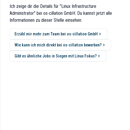
en für hochverfügbare Anwendungen einzubringen?
Ich zeige dir die Details für "Linux Infrastructure
Administrator" bei os-cillation GmbH. Du kannst jetzt alle
Informationen zu dieser Stelle einsehen.
Erzähl mir mehr zum Team bei os-cillation GmbH
Wie kann ich mich direkt bei os-cillation bewerben?
Gibt es ähnliche Jobs in Siegen mit Linux Fokus?
tware-Produkte und effiziente Anwendungen für Unternehmen unterschie
eite, um gemeinsam passgenaue Lösungen zu realisieren.
e Projekt, jeder neue Kunde werden etwas von dir fordern, das du noch 
liert vorgeben, was du wann und wie zu tun hast - du wirst das Projektzi
tischer Ansatz bringt dich zum Ziel - Chaos und 'rumprobieren, bis es ge
f dich: Wenn du etwas versprichst, musst du liefern. Außerdem solltest