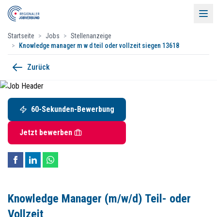
Startseite
>
Jobs
>
Stellenanzeige
>
Knowledge manager m w d teil oder vollzeit siegen 13618
Knowledge Manager (m/w/d) Teil- ode
Zurück
Menü
mediaDIALOG | Gesellschaft für Softwareentwicklung m
Bismarckstraße 38, 57076 Siegen
60-Sekunden-Bewerbung
60-Sekunden-Bewerbung
Startdatum:
ab sofort
Vollzeit / Teilzeit
Jobs
Jetzt bewerben
Kontakt
Unsere Mitglieder
media
DIALOG
Events & Partner
Frau Lena Kapp
Bismarckstraße 38
Kontakt
Knowledge Manager (m/w/d) Teil- oder
57076 Siegen
Kontakt
Vollzeit