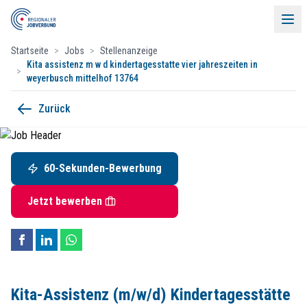
Startseite
>
Jobs
>
Stellenanzeige
Kita assistenz m w d kindertagesstatte vier jahreszeiten in
>
weyerbusch mittelhof 13764
Kita-Assistenz (m/w/d) Kindertagess
Zurück
Menü
Lebenshilfe GmbH
Friedrichstraße 2, 57537 Mittelhof
60-Sekunden-Bewerbung
60-Sekunden-Bewerbung
Startdatum:
ab sofort
Teilzeit / befristet
Jobs
Jetzt bewerben
Kontakt
Unsere Mitglieder
Lebenshilfe im Landkreis Altenkirchen GmbH
Events & Partner
Karin Döring
Friedrichstr. 2
Kontakt
Kita-Assistenz (m/w/d) Kindertagesstätte
57537 Mittelhof-Steckenstein
Kontakt