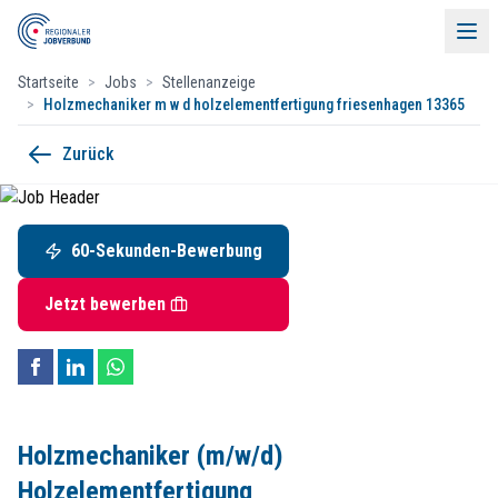
Startseite
>
Jobs
>
Stellenanzeige
>
Holzmechaniker m w d holzelementfertigung friesenhagen 13365
Holzmechaniker (m/w/d) Holzelemen
Zurück
Menü
ALHO Unternehmensgruppe
Hammer 1, 51598 Friesenhagen
60-Sekunden-Bewerbung
60-Sekunden-Bewerbung
Startdatum:
ab sofort
Vollzeit
Jobs
Jetzt bewerben
Bewirb Dich jetzt und werde Teil einer starken Gruppe!
Unsere Mitglieder
Die
ALHO Unternehmensgruppe
steht für nachhaltige Innovation und
Events & Partner
Holzmechaniker
(m/w/d) Holzelementfertigung
Bereich:
Produktion
Kontakt
Holzmechaniker (m/w/d)
Anstellungsart:
Vollzeit
Kontakt
Standort:
51598 Friesenhagen
Holzelementfertigung