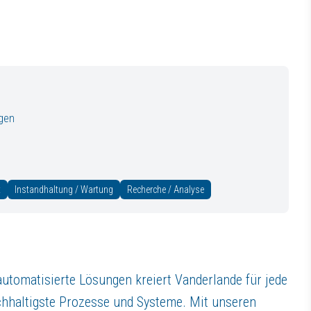
beitsumgebung ein. Wir glauben, dass unterschiedliche Perspektiven un
gen
ungen kreiert Vanderlande für jede individuelle Kundenanforderung inn
enst
an unserem Standort in
Siegen
stehst Du unseren europaweiten Kund
t
Instandhaltung / Wartung
Recherche / Analyse
utomatisierte Lösungen kreiert Vanderlande für jede
chhaltigste Prozesse und Systeme. Mit unseren
re Zuschläge)