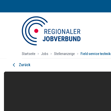
Startseite
>
Jobs
>
Stellenanzeige
>
Field service techni
Field Service Techniker (m/w/d) im 
Zurück
Vanderlande Industries GmbH & Co. KG
Obere Leimbach 17, 57074 Siegen
Startdatum:
ab sofort
Vollzeit
Haben wir Dein Interesse geweckt?