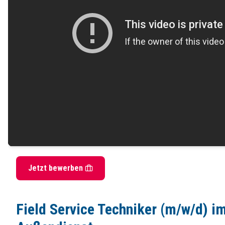
Dann bewirb Dich gerne über unser
Online-Formular.
Bei Fragen steht 
Das zeichnet Dich aus
eine abgeschlossene Ausbildung zum Elektroniker/Elektriker oder Mecha
idealerweise erste Berufserfahrung im gelernten Ausbildungsberuf sow
ausgeprägte Reisebereitschaft in der DACH-Region
sichere Sprachkenntnisse in Wort und Schrift in Deutsch und Englisch
einen Führerschein der Klasse B
Dein Verantwortungsbereich bei uns
regelmäßige Wartung und Instandhaltung an den Shuttle- und Regalbedie
Analyse der Fehler- und Störungsursachen sowie Behebung der elektri
Inbetriebnahme neuer Komponenten sowie Retrofit- bzw. Modernisier
Jetzt bewerben
Verantwortung für den einwandfreien Zustand der Anlagenteile unserer 
Kontakt
Field Service Techniker (m/w/d) i
Vanderlande Industries GmbH & Co. KG