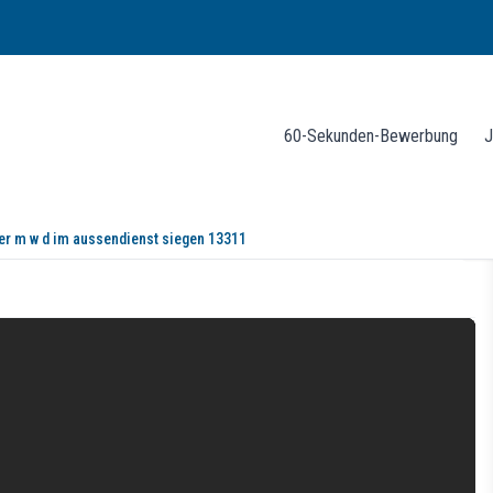
60-Sekunden-Bewerbung
J
ker m w d im aussendienst siegen 13311
Außendienst