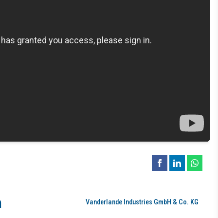
dir Alina Hauberg zur Verfügung!
troniker (m/w/d) oder eine vergleichbare Ausbildung in der Automatisi
ie Erfahrungen im Bereich Inbetriebnahme oder Service
ngeräten bei unseren Kunden vor Ort,
schen oder mechanischen Probleme vor Ort,
ungsmaßnahmen,
Kunden im In- und Ausland.
m
Vanderlande Industries GmbH & Co. KG