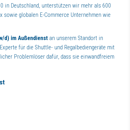
 und professionelles Werkzeug
0 in Deutschland, unterstützen wir mehr als 600
dEx sowie globalen E-Commerce Unternehmen wie
/w/d) im Außendienst
an unserem Standort in
xperte für die Shuttle- und Regalbediengeräte mit
tlicher Problemlöser dafür, dass sie einwandfreiem
anderlande-Netzwerkes für Shuttle- und Regalbedien–Technologie.
st
ernationalen Teams, das unseren Kunden innovative Systeme und individ
 erfolgreich sein und mit unseren hervorragenden Leistungen und System