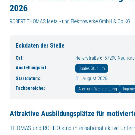
Robert Thomas Metall- und Elektrowerke GmbH & Co. KG
2026
Melanie Porcello
Hellerstraße 6
ROBERT THOMAS Metall- und Elektrowerke GmbH & Co.KG
57290 Neunkirchen
Tel. 02735 788433
Eckdaten der Stelle
Attraktive Ausbildungsplätze für motivierte Schulabg
Ort:
Hellerstraße 6, 57290 Neunkirc
THOMAS und ROTHO sind international aktive Unternehmen. Kerngeschäft
Anstellungsart:
Duales Studium
Wir suchen zum Ausbildungsbeginn am 01.09.2026 einen
Startdatum:
31. August 2026
Duales Studium Wirtschaftsingenieurwesen 2026
Fachbereiche:
Ausbildungsstart: 01.09.2026
Aus- und Weiterbildung
Ingeni
Ausbildungsdauer: 3 Jahre
Deine Aufgaben
Attraktive Ausbildungsplätze für motivier
Wir suchen zum Ausbildungsbeginn am 01.09.2026 einen Studenten für 
THOMAS und ROTHO sind international aktive Untern
Duale Studenten im Wirtschaftsingenieurwesen kombinieren praktisches 