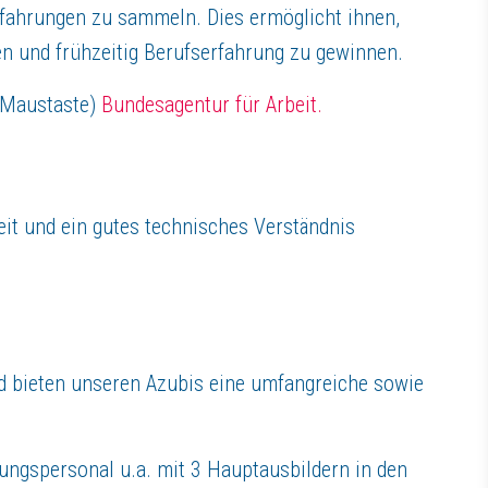
rfahrungen zu sammeln. Dies ermöglicht ihnen,
en und frühzeitig Berufserfahrung zu gewinnen.
e Maustaste)
Bundesagentur für Arbeit.
 & Co.KG
eit und ein gutes technisches Verständnis
eführtes mittelständisches Familienunternehmen mit Sitz in Neunkirchen
ichen Wertvorstellungen und entwickeln, produzieren und vermarkten ho
HO heute als Markenzeichen für international bewährte Spitzensysteme 
en international zum Einsatz. THOMAS hat sich vor allem in den privat
h ist, ist der erste Schritt zur Innovation. Unserer Zeit voraus zu sei
nd bieten unseren Azubis eine umfangreiche sowie
ungspersonal u.a. mit 3 Hauptausbildern in den