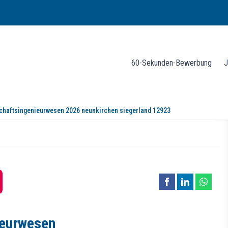
60-Sekunden-Bewerbung
J
schaftsingenieurwesen 2026 neunkirchen siegerland 12923
rwesen 2026
KG
ieurwesen