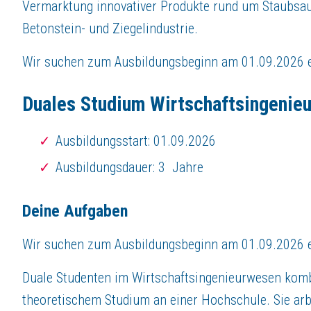
Um mehr zu erfahren öffnen sie den Link:(Strg+linke Maustaste)
Vermarktung innovativer Produkte rund um Staubsau
Bundesa
Betonstein- und Ziegelindustrie.
Dein Profil
Wir suchen zum Ausbildungsbeginn am 01.09.2026 
Du solltest Motivation, Lernbereitschaft, Teamfähigkeit und ein gutes t
Du hast Interesse und möchtest ein Teil von Robert 
Duales Studium Wirtschaftsingenie
Dann bewirb dich jetzt
online
.
Ausbildungsstart: 01.09.2026
Bei weiteren Fragen steht dir Frau Melanie Porcello gerne zur Verfügun
Ausbildungsdauer: 3 Jahre
Das bieten wir
Wir sind ein traditionsreicher Ausbildungsbetrieb und bieten unseren 
Deine Aufgaben
Intensive Betreuung durch geschultes Aus-bildungspersonal u.a. mit 3 
Werksinterner Unterricht insbesondere auch als Vorbereitung auf die A
Wir suchen zum Ausbildungsbeginn am 01.09.2026 e
Gutes Arbeitsklima in familiärem Umfeld
Faire Ausbildungsvergütung incl. Sonderzahlungen
Duale Studenten im Wirtschaftsingenieurwesen komb
Weiterbildungsmöglichkeiten im Rahmen von Zusatzausbildungen (z.B. B
theoretischem Studium an einer Hochschule. Sie arb
Betriebliche Gesundheitsvorsorge