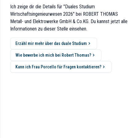
Ich zeige dir die Details für "Duales Studium
Wirtschaftsingenieurwesen 2026" bei ROBERT THOMAS
Metall- und Elektrowerke GmbH & Co.KG. Du kannst jetzt alle
Informationen zu dieser Stelle einsehen.
Erzähl mir mehr über das duale Studium
Wie bewerbe ich mich bei Robert Thomas?
Kann ich Frau Porcello für Fragen kontaktieren?
aubsauger-Technik und Trocknungsanlagen für die Betonstein- und Zieg
. Sie arbeiten an Projekten in Bereichen wie Produktion, Logistik und