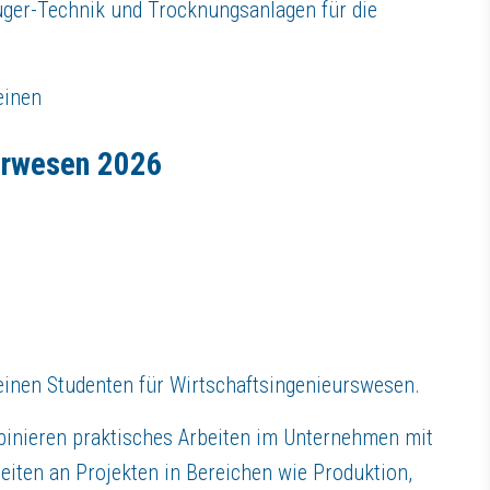
ger-Technik und Trocknungsanlagen für die
gentur für Arbeit.
einen
echnisches Verständnis mitbringen.
Thomas werden?
urwesen 2026
g.
Azubis eine umfangreiche sowie kompetente Ausbildung
Hauptausbildern in den betriebseigenen Ausbildungswerkstätten bei ein
bschlussprüfungen
inen Studenten für Wirtschaftsingenieurswesen.
inieren praktisches Arbeiten im Unternehmen mit
ildungslotse)
eiten an Projekten in Bereichen wie Produktion,