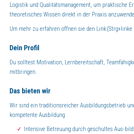
Logistik und Qualitätsmanagement, um praktische E
Kennenlerntag mit Angehörigen
Intensives Onboarding
theoretisches Wissen direkt in der Praxis anzuwend
Angebot von Auslandspraktikum (z.B. in Irland, Lettland, Niederlande)
Organisierte Ausbildungsfahrten sowie Gruppenevents
Um mehr zu erfahren öffnen sie den Link:(Strg+link
Gute Übernahmechancen
Dein Profil
Über
ROBERT THOMAS Metall- und Elektrowerke GmbH
ROBERT THOMAS
METALL- UND ELEKTROWERKE
Du solltest Motivation, Lernbereitschaft, Teamfähigk
Die Robert Thomas GmbH & Co. KG ist ein in vierter Generation inhaberg
mitbringen.
Wir sind ein international agierendes Familienunternehmen mit christl
Unsere Marke ROTHO:
Mit einer Präsenz von vielen Jahren steht ROT
Unsere Marke THOMAS
: Unsere Premium Staub- und Waschsauger komm
Das bieten wir
Die Freiheit zu sehen, was gebraucht wird, ohne zu fragen, ob es möglic
Wir sind ein traditionsreicher Ausbildungsbetrieb u
kompetente Ausbildung
Jetzt bewerben
Intensive Betreuung durch geschultes Aus-bild