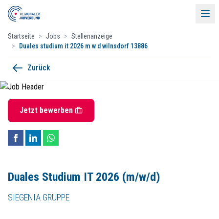
Startseite
>
Jobs
>
Stellenanzeige
>
Duales studium it 2026 m w d wilnsdorf 13886
Duales Studium IT 2026 (m/w/d)
Zurück
Menü
SIEGENIA GRUPPE
Industriestraße 1-3, 57234 Wilnsdorf
60-Sekunden-Bewerbung
Jetzt bewerben
Startdatum:
31. August 2026
Duales Studium
Jobs
Deine Bewerbung
Unsere Mitglieder
Bewirb dich bitte ausschließlich über unser
Karriereportal
mit deinen a
Events & Partner
Duales Studium IT 2026 (m/w/d)
Deine persönliche Kontaktperson
Kontakt
SIEGENIA GRUPPE
Kontakt
Personalmanagement