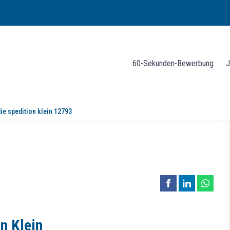
60-Sekunden-Bewerbung
J
ie spedition klein 12793
Klein
n Klein
tigem Handeln neuen Herausforderungen in unserem erfolgreichen Famili