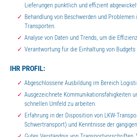
Lieferungen pünktlich und effizient abgewickel
"Qualifizierte Mitarbeiterinnen und Mitarbeiter, Handwerker, Techni
Wir bieten Stellen für jede Berufsgruppe an sei es für
Behandlung von Beschwerden und Problemen 
Berufserfahrene
,
Transporten.
Absolventen
,
Studierende
,
Analyse von Daten und Trends, um die Effizie
oder
Schüler/innen
.
Verantwortung für die Einhaltung von Budge
Hier finden Sie alle Informationen rund um KLEUSBERG als Arbeitgeber
Arbeiten bei KLEUSBERG
Mögliche Arbeitsbereiche
IHR PROFIL:
Alle derzeitigen Jobangebote
Ihre jeweiligen Ansprechpartner
Abgeschlossene Ausbildung im Bereich Logisti
Ausgezeichnete Kommunikationsfähigkeiten un
Jetzt bewerben
schnellen Umfeld zu arbeiten.
Erfahrung in der Disposition von LKW-Transp
Schwertransport) und Kenntnisse der gängig
Gutes Verständnis von Transportvorschriften,