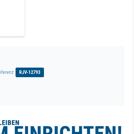
eferenz:
RJV-
12793