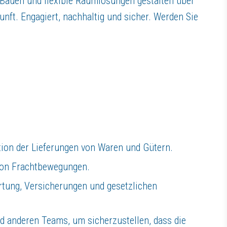
 Bauen und flexible Raumlösungen gestalten über
cher zu treffen.
fzubauen und zu pflegen.
nft. Engagiert, nachhaltig und sicher. Werden Sie
 Druck zu arbeiten.
.
ion der Lieferungen von Waren und Gütern.
von Frachtbewegungen.
rtung, Versicherungen und gesetzlichen
USBERG Bauvorhaben für Industrie, Handel, Gewerbe, öffentliche Auftrag
 anderen Teams, um sicherzustellen, dass die
nternehmen mit handwerklicher Tradition ist sich das Unternehmen seine