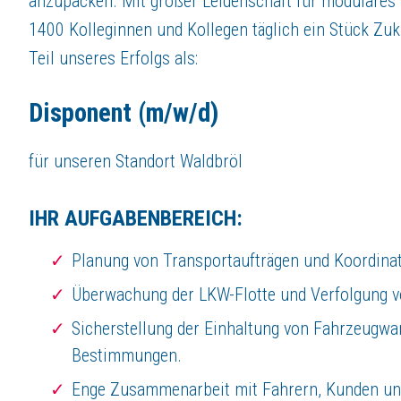
anzupacken. Mit großer Leidenschaft für modulares
Fähigkeit, Probleme effektiv zu lösen und Entscheidungen schnell und si
Teamorientierung und Fähigkeit, Beziehungen zu Kunden und Fahrern au
1400 Kolleginnen und Kollegen täglich ein Stück Zuku
Organisationsfähigkeit und die Fähigkeit, Prioritäten zu setzen und unter
Teil unseres Erfolgs als:
Kenntnisse in Microsoft Office und anderen gängigen Softwaresystemen
Disponent (m/w/d)
DAS BIETEN WIR IHNEN:
Attraktives Gehalt.
für unseren Standort Waldbröl
Jobbike.
Sonstige Zulagen.
Junges Team.
IHR AUFGABENBEREICH:
Kollegialer Umgang.
Intensive Einarbeitung.
Planung von Transportaufträgen und Koordinat
Überwachung der LKW-Flotte und Verfolgung 
Über
KLEUSBERG Gruppe
Sicherstellung der Einhaltung von Fahrzeugwa
Der KLEUSBERG RUFT!
Jetzt den Rucksack packen und bewerben!
Bestimmungen.
Seit vielen Jahrzehnten realisiert das 1948 gegründete Unternehmen KLE
Enge Zusammenarbeit mit Fahrern, Kunden und
KLEUSBERG ist seit Gründung im Familienbesitz. Als mittelständisches U