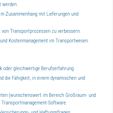
t werden.
ker, Ingenieure und eine Vielzahl von Fachunternehmen, die größtent
im Zusammenhang mit Lieferungen und
nz von Transportprozessen zu verbessern.
ts und Kostenmanagement im Transportwesen.
:
k oder gleichwertige Berufserfahrung.
d die Fähigkeit, in einem dynamischen und
orten (wünschenswert im Bereich Großraum- und
en Transportmanagement-Software.
 Versicherungs- und Haftungsfragen.