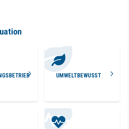
tuation
NGSBETRIEB
UMWELTBEWUSST