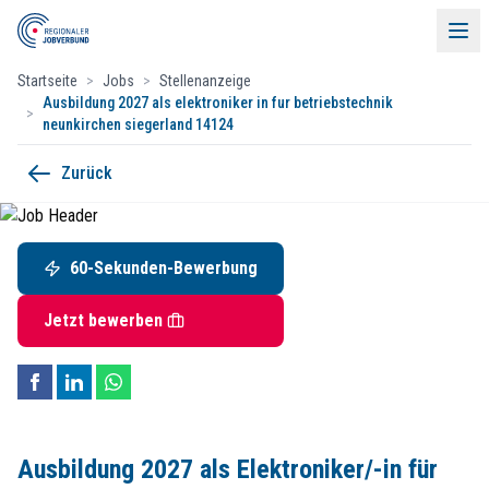
Startseite
>
Jobs
>
Stellenanzeige
Ausbildung 2027 als elektroniker in fur betriebstechnik
>
neunkirchen siegerland 14124
Ausbildung 2027 als Elektroniker/-in
Zurück
Menü
ROBERT THOMAS Metall- und Elektrowerke GmbH & Co.
Hellerstraße 6, 57290 Neunkirchen, Siegerland
60-Sekunden-Bewerbung
60-Sekunden-Bewerbung
Startdatum:
31. August 2027
Ausbildungsplatz
Jobs
Jetzt bewerben
Deine Aufgaben
Unsere Mitglieder
Elektroniker/innen für Betriebstechnik installieren, warten und reparie
Events & Partner
Wenn du gerne mehr darüber erfahren möchtest, kannst du dir auch ei
Kontakt
Ausbildung 2027 als Elektroniker/-in für
Kontakt