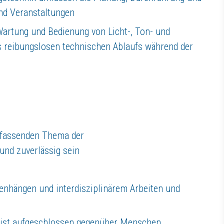
und Veranstaltungen
Wartung und Bedienung von Licht-, Ton- und
s reibungslosen technischen Ablaufs während der
eich Event, Messe, Gala und Kultur.
umfassenden Thema der
und zuverlässig sein
enhängen und interdisziplinärem Arbeiten und
bist aufgeschlossen gegenüber Menschen