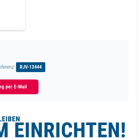
eferenz:
RJV-
13444
g per E-Mail