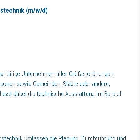
gstechnik
(m/w/d)
en aller Größenordnungen, verschiedenartige Spielstätten, Vereine und 
arin sollte ein kurzes Anschreiben mit deinem tabellarischen Lebenslauf
@npb-online.de
.
nal tätige Unternehmen aller Größenordnungen,
der
auf Augenhöhe ist für uns eine Selbstverständlichkeit. Während dein
ersonen sowie Gemeinden, Städte oder andere,
messene Vergütung und eine gute Work-Life-Balance!
fasst dabei die technische Ausstattung im Bereich
ne Übernahme an, die deinem Interessenfeld und deiner Qualifikat
gegründet. Das Unternehmen ist eine inhabergeführte offene Handelsgesel
stellte und zwei Auszubildende als feste Mitarbeiter, sowie ca. 20 pro
ngstechnik umfassen die Planung, Durchführung und