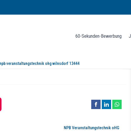
60-Sekunden-Bewerbung
J
npb veranstaltungstechnik ohg wilnsdorf 13444
tungstechnik OHG
NPB Veranstaltungstechnik oHG