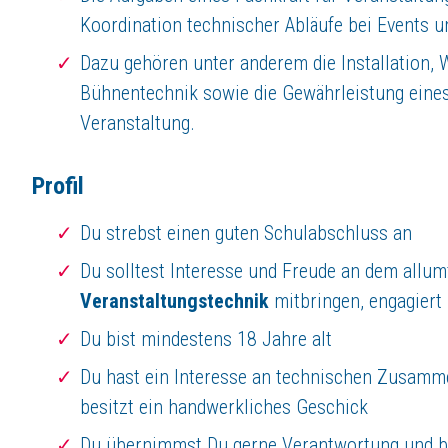
Zu unseren Kunden gehören
Koordination technischer Abläufe bei Events 
national und international tätige Unternehmen aller Größenordnungen
Dazu gehören unter anderem die Installation, 
verschiedenartige Spielstätten
Vereine und Privatpersonen
Bühnentechnik sowie die Gewährleistung eine
Gemeinden, Städte oder andere, öffentliche Auftraggeber
Veranstaltung.
Das Leistungsspektrum umfasst dabei die technische Ausstattung im Ber
Profil
Du strebst einen guten Schulabschluss an
Du solltest Interesse und Freude an dem all
Veranstaltungstechnik
mitbringen, engagiert 
Du bist mindestens 18 Jahre alt
Du hast ein Interesse an technischen Zusamm
besitzt ein handwerkliches Geschick
Du übernimmst Du gerne Verantwortung und 