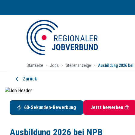
Startseite
>
Jobs
>
Stellenanzeige
>
Ausbildung 2026 bei 
Ausbildung 2026 bei NPB Veranstal
Zurück
NPB Veranstaltungstechnik oHG
Oberhausener Straße 4, 57234 Wilnsdorf
Startdatum:
ab sofort
60-Sekunden-Bewerbung
Jetzt bewerben
Ausbildungsplatz
Aufgaben
Ausbildung 2026 bei NPB