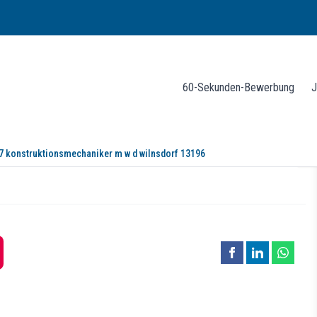
60-Sekunden-Bewerbung
J
7 konstruktionsmechaniker m w d wilnsdorf 13196
onsmechaniker (m/w/d)