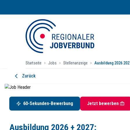
Startseite
>
Jobs
>
Stellenanzeige
>
Ausbildung 2026 202
Ausbildung 2026 + 2027: Konstrukti
Zurück
GRÜN Gruppe
Siegener Straße 81-83, 57234 Wilnsdorf
Startdatum:
ab sofort
60-Sekunden-Bewerbung
Jetzt bewerben
Ausbildungsplatz
Komm mit! Und starte bei uns deine Ausbildung!
Ausbildung 2026 + 2027: