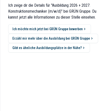
Ich zeige dir die Details für "Ausbildung 2026 + 2027:
Konstruktionsmechaniker (m/w/d)" bei GRÜN Gruppe. Du
kannst jetzt alle Informationen zu dieser Stelle einsehen.
Ich möchte mich jetzt bei GRÜN Gruppe bewerben
für den Straßenbau, die Straßensanierung und -markierung. Mit unseren
Erzähl mir mehr über die Ausbildung bei GRÜN Gruppe
n Leuten, die für frischen Wind sorgen. Für uns sind Tradition und Innov
Gibt es ähnliche Ausbildungsplätze in der Nähe?
konstruktionen aller Art anhand von technischen Zeichnungen und Stückl
n.
 Spaß am praxisnahen Lernen hast. Du passt gut zu uns, wenn Du aufgesc