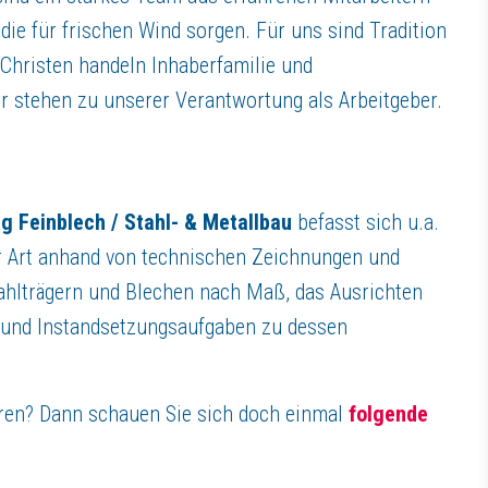
die für frischen Wind sorgen. Für uns sind Tradition
nk Assing (technische Berufe), stehen dir gern zur Verfügung. Gerne ka
Christen handeln Inhaberfamilie und
Wir stehen zu unserer Verantwortung als Arbeitgeber.
d Produktion von Spezialmaschinen und Sicherheitsequipment für den Baus
ungsmaschinen und Wasserhochdrucktechnik in die Tochterunternehmen 
g Feinblech / Stahl- & Metallbau
befasst sich u.a.
er Art anhand von technischen Zeichnungen und
tahlträgern und Blechen nach Maß, das Ausrichten
und Instandsetzungsaufgaben zu dessen
hren? Dann schauen Sie sich doch einmal
folgende