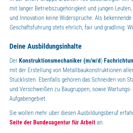
Du hast Fragen?
mit langer Betriebszugehörigkeit und jungen Leuten, 
Unsere Ausbilder, Jacqueline Schneider (kaufmännische Berufe) und Fra
und Innovation keine Widersprüche. Als bekennende 
Über
GRÜN Gruppe
Geschäftsführung stets ehrlich, fair und gradlinig. 
Spezialmaschinen
und
Sicherheitsequipment
für den
Bausektor
Die GRÜN GmbH beschäftigt sich seit Jahrzehnten mit der Entwicklung un
Deine Ausbildungsinhalte
Die GRÜN GmbH Spezialmaschinenfabrik hat die Sparten Straßenmarkier
Der
Konstruktionsmechaniker (m/w/d
)
Fachrichtun
mit der Erstellung von Metallbaukonstruktionen all
Jetzt bewerben
Stücklisten. Ebenfalls gehören das Schneiden von S
und Verschweißen zu Baugruppen, sowie Wartungs- 
Aufgabengebiet.
Sie wollen mehr über diesen Ausbildungsberuf erfa
Seite der Bundesagentur für Arbeit
an.