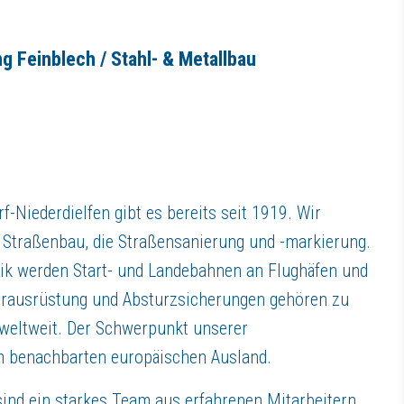
 Feinblech / Stahl- & Metallbau
ten zur Aufstiegsqualifizierung nach Ausbildungsabschluss
7
it bis zu 14 Gehältern oder 36 Tagen Urlaub pro Jahr
irbst somit solide und fachliche Kompetenzen. Wir bieten engagierten M
Niederdielfen gibt es bereits seit 1919. Wir
Straßenbau, die Straßensanierung und -markierung.
ik werden Start- und Landebahnen an Flughäfen und
erausrüstung und Absturzsicherungen gehören zu
 weltweit. Der Schwerpunkt unserer
em benachbarten europäischen Ausland.
 uns kennenlernen!
sind ein starkes Team aus erfahrenen Mitarbeitern