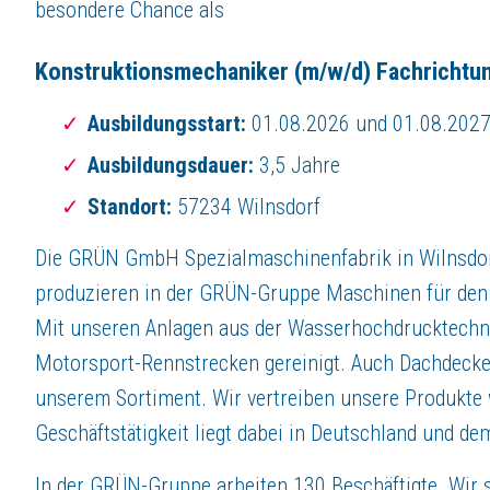
besondere Chance als
Das bieten wir Dir
Konstruktionsmechaniker
(m/w/d) Fachrichtung
eine langfristige Perspektive (Übernahme vorgesehen) sowie Möglichkei
flexible Arbeitszeitzeiten, bereits in der Ausbildung
Ausbildungsstart:
01.08.2026 und 01.08.202
eine Vergütung nach dem Tarifvertrag der Metall- und Elektroindustrie m
Zuschüsse zur Altersvorsorge, Fahrgeld, E-Bikes, …
Ausbildungsdauer:
3,5 Jahre
mehrere Grillfeste pro Jahr, 3 Feelgood Manager auf je vier Pfoten, …
Standort:
57234 Wilnsdorf
Du entwickelst bei uns Fähigkeiten anhand praxisnaher Aufgaben und erw
Die GRÜN GmbH Spezialmaschinenfabrik in Wilnsdorf-
Kontakt
produzieren in der GRÜN-Gruppe Maschinen für den 
Grün GmbH Spezialmaschinenfabrik
Mit unseren Anlagen aus der Wasserhochdrucktechn
Siegener Str. 81-83, 57234 Wilnsdorf
Tel.: 0271 39880
Motorsport-Rennstrecken gereinigt. Auch Dachdeck
E-Mail: ausbildung@gruen-gmbh.de
unserem Sortiment. Wir vertreiben unsere Produkte
Geschäftstätigkeit liegt dabei in Deutschland und d
Das Ganze hört sich für dich gut an? Dann sollten wir
Bitte sende Deine Bewerbung an:
ausbildung@gruen-gmbh.de
In der GRÜN-Gruppe arbeiten 130 Beschäftigte. Wir 