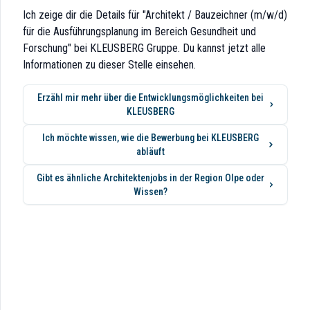
 und verkürzen damit Bauzeiten um rund 70 Prozent gegenüber konventione
Ich zeige dir die Details für "Architekt / Bauzeichner (m/w/d)
se, interdisziplinäre Zusammenarbeit und klare Strukturen, um modulare
für die Ausführungsplanung im Bereich Gesundheit und
Forschung" bei KLEUSBERG Gruppe. Du kannst jetzt alle
Informationen zu dieser Stelle einsehen.
Erzähl mir mehr über die Entwicklungsmöglichkeiten bei
KLEUSBERG
Ich möchte wissen, wie die Bewerbung bei KLEUSBERG
abore oder Pflegeeinrichtungen und entwickeln technisch durchdachte L
abläuft
 ab
Gibt es ähnliche Architektenjobs in der Region Olpe oder
merleistungen
Wissen?
ren ab und sorgen für reibungslose Abstimmungsprozesse
t unserem technischen Büro in der Zentrale aus