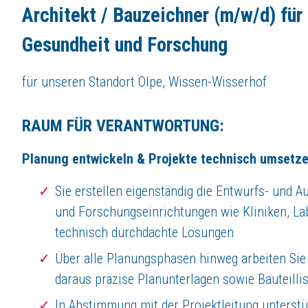
Attraktives Gehalt inkl. Weihnachts- und Urlaubsgeld
Architekt / Bauzeichner (m/w/d) für
Zusätzliche freiwillige Erfolgsbeteiligung am Unternehmenserfolg
Regelmäßige Lohnanpassungen zur Abfederung der Inflation
Gesundheit und Forschung
Monatlich 50 € steuerfrei als Tank- oder Einkaufsgutschein
Vermögenswirksame Leistungen (VL) und bezuschusste Altersvorsorge
für unseren Standort Olpe, Wissen-Wisserhof
Corporate Benefits – exklusive Mitarbeiterrabatte bei vielen Marken
Bike-Leasing
Kostenfreie Mitarbeiterparkplätze & E-Ladestationen
RAUM FÜR VERANTWORTUNG:
Entwicklung, Förderung und Teamkultur – wir stärken Ihre Stärk
Strukturierte Einarbeitung mit Patenprogramm, Weiterbildungsmöglichke
Planung entwickeln & Projekte technisch umsetz
Regelmäßige Feedback- und Entwicklungsgespräche
starkes Team, das sich unterstützt, respektvoll zusammenarbeitet und 
Sie erstellen eigenständig die Entwurfs- und 
Regelmäßige Firmenfeiern und Teamaktionen
und Forschungseinrichtungen wie Kliniken, La
technisch durchdachte Lösungen
Über
KLEUSBERG Gruppe
Über alle Planungsphasen hinweg arbeiten Sie
Der KLEUSBERG RUFT!
Jetzt den Rucksack packen und bewerben!
daraus präzise Planunterlagen sowie Bauteilli
Seit vielen Jahrzehnten realisiert das 1948 gegründete Unternehmen KLE
In Abstimmung mit der Projektleitung unterstüt