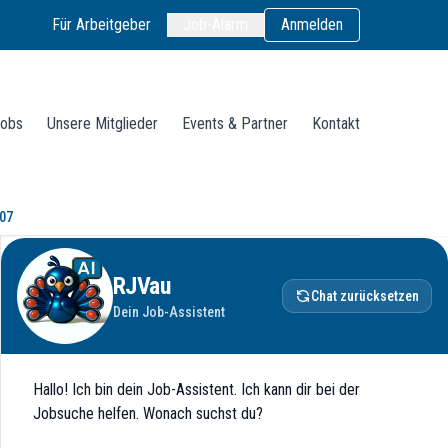
Für Arbeitgeber
Job-Alarm
Anmelden
obs
Unsere Mitglieder
Events & Partner
Kontakt
207
Gesundheit und Forschung
RJVau
Chat zurücksetzen
Dein Job-Assistent
Hallo! Ich bin dein Job-Assistent. Ich kann dir bei der
Jobsuche helfen. Wonach suchst du?
hulen, Kitas, Kliniken, Labore, Büro- und Verwaltungsbauten sowie ans