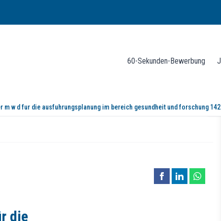
60-Sekunden-Bewerbung
J
r m w d fur die ausfuhrungsplanung im bereich gesundheit und forschung 14
 die Ausführungsplanung im Bereich 
r die
odularen Bauen. Wir realisieren moderne und nachhaltige Gebäude für Sc