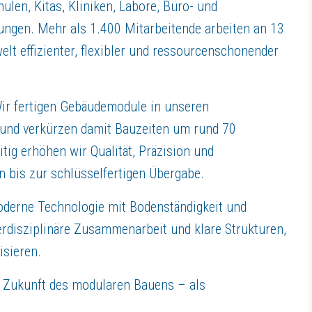
olgreich abgeschlossen, verfügen alternativ über eine Ausbildung im Be
len, Kitas, Kliniken, Labore, Büro- und
Bauprojekten mit, insbesondere im Schwerpunkt der Leistungsphase 5, 
ngen. Mehr als 1.400 Mitarbeitende arbeiten an 13
erweise bereits über Kenntnisse in Revit
lt effizienter, flexibler und ressourcenschonender
 modulare Bauen und setzen Ihre Projekte strukturiert und eigenverantw
gten und Ihrem Team zusammen und kommunizieren sicher auf Deutsch (m
nd lösungsorientierte Arbeitsweise aus
Wir fertigen Gebäudemodule in unseren
serem Standort in Wissen oder Olpe
r und verkürzen damit Bauzeiten um rund 70
ig erhöhen wir Qualität, Präzision und
n bis zur schlüsselfertigen Übergabe.
oderne Technologie mit Bodenständigkeit und
 Arbeiten, kurze Entscheidungswege und ein offenes, kollegiales Arbeit
nterdisziplinäre Zusammenarbeit und klare Strukturen,
vester sowie freie Tage an Brückentagen
sieren.
en Herausforderungen
e Zukunft des modularen Bauens – als