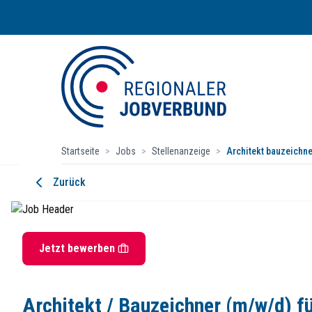
Startseite
>
Jobs
>
Stellenanzeige
>
Architekt bauzeichne
Architekt / Bauzeichner (m/w/d) für
Zurück
KLEUSBERG Gruppe
Startdatum:
ab sofort
Vollzeit
Jetzt bewerben
Beschreibung
Architekt / Bauzeichner (m/w/d) fü
KLEUSBERG zählt seit über 75 Jahren zu den führenden Unternehmen im m