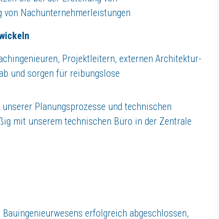
nternehmen mit handwerklicher Tradition ist sich das Unternehmen seine
ng von Nachunternehmerleistungen
ker, Ingenieure und eine Vielzahl von Fachunternehmen, die größtent
twickeln
chingenieuren, Projektleitern, externen Architektur-
ab und sorgen für reibungslose
:
ng unserer Planungsprozesse und technischen
ßig mit unserem technischen Büro in der Zentrale
es Bauingenieurwesens erfolgreich abgeschlossen,