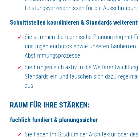
KLEUSBERG ist seit Gründung im Familienbesitz. Als mittelständisches U
Leistungsverzeichnissen für die Ausschreibu
"Qualifizierte Mitarbeiterinnen und Mitarbeiter, Handwerker, Techni
Wir bieten Stellen für jede Berufsgruppe an sei es für
Schnittstellen koordinieren & Standards weiteren
Berufserfahrene
,
Absolventen
,
Sie stimmen die technische Planung eng mit Fa
Studierende
,
oder
Schüler/innen
.
und Ingenieurbüros sowie unseren Bauherren 
Hier finden Sie alle Informationen rund um KLEUSBERG als Arbeitgeber
Abstimmungsprozesse
Arbeiten bei KLEUSBERG
Sie bringen sich aktiv in die Weiterentwicklu
Mögliche Arbeitsbereiche
Alle derzeitigen Jobangebote
Standards ein und tauschen sich dazu regelmä
Ihre jeweiligen Ansprechpartner
aus
Jetzt bewerben
RAUM FÜR IHRE STÄRKEN:
fachlich fundiert & planungssicher
Sie haben Ihr Studium der Architektur oder d