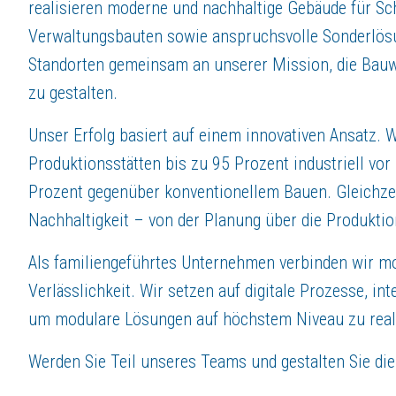
Sie haben Ihr Studium der Architektur oder des Bauingenieurwesens erf
realisieren moderne und nachhaltige Gebäude für Schu
Sie bringen mehrjährige Erfahrung in der eigenständigen Planung von 
Verwaltungsbauten sowie anspruchsvolle Sonderlösu
Sie arbeiten routiniert mit 3D-CAD-Software und BIM und verfügen ideal
Standorten gemeinsam an unserer Mission, die Bauwe
strukturiert, kooperativ & lösungsorientiert
Sie entwickeln nachhaltige und technisch durchdachte Lösungen für das
zu gestalten.
Sie arbeiten eng und kooperativ mit Kunden, externen Projektbeteili
Sie zeichnen sich durch eine selbstständige, verantwortungsbewusste u
Unser Erfolg basiert auf einem innovativen Ansatz. 
Ihr Dienstsitz befindet sich – je nach Ihrem Lebensmittelpunkt – an un
Produktionsstätten bis zu 95 Prozent industriell vo
Prozent gegenüber konventionellem Bauen. Gleichzeit
RAUM FÜR WERTSCHÄTZUNG:
Nachhaltigkeit – von der Planung über die Produktio
Stabilität & Zukunft – sicher arbeiten im Familienunternehmen
Unbefristeter Arbeitsvertrag
Als familiengeführtes Unternehmen verbinden wir m
moderner Arbeitsplatz, flexible Arbeitszeiten, Möglichkeit zum mobilen
Verlässlichkeit. Wir setzen auf digitale Prozesse, i
30 Urlaubstage, zusätzlich bezahlte Freistellung an Heiligabend und Sil
Sonderurlaub bei besonderen Lebensereignissen
um modulare Lösungen auf höchstem Niveau zu reali
Elternzeit in allen Bereichen und Funktionen möglich
Employee Assistance Program (EAP) – kostenlose Beratung bei privat
Werden Sie Teil unseres Teams und gestalten Sie di
Faire Vergütung & attraktive Extras – mehr als nur ein Gehalt