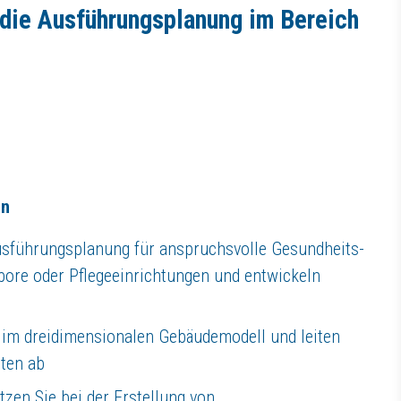
 die Ausführungsplanung im Bereich
en
iten und echte Perspektiven für Ihre fachliche und persönliche Weitere
en
eine vertrauensvolle Atmosphäre lebt
Ausführungsplanung für anspruchsvolle Gesundheits-
bore oder Pflegeeinrichtungen und entwickeln
 im dreidimensionalen Gebäudemodell und leiten
sten ab
USBERG Bauvorhaben für Industrie, Handel, Gewerbe, öffentliche Auftrag
zen Sie bei der Erstellung von