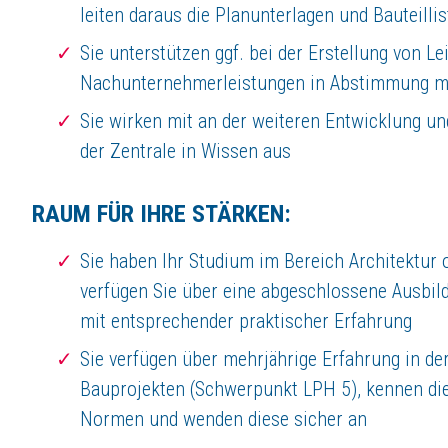
Absolventen
,
leiten daraus die Planunterlagen und Bauteilli
Studierende
,
oder
Schüler/innen
Sie unterstützen ggf. bei der Erstellung von L
.
Hier finden Sie alle Informationen rund um KLEUSBERG als Arbeitgeber
Nachunternehmerleistungen in Abstimmung mit
Arbeiten bei KLEUSBERG
Sie wirken mit an der weiteren Entwicklung u
Mögliche Arbeitsbereiche
Alle derzeitigen Jobangebote
der Zentrale in Wissen aus
Ihre jeweiligen Ansprechpartner
RAUM FÜR IHRE STÄRKEN:
Jetzt bewerben
Sie haben Ihr Studium im Bereich Architektur 
verfügen Sie über eine abgeschlossene Ausbil
mit entsprechender praktischer Erfahrung
Sie verfügen über mehrjährige Erfahrung in d
Bauprojekten (Schwerpunkt LPH 5), kennen die
Normen und wenden diese sicher an