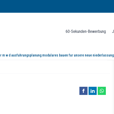
60-Sekunden-Bewerbung
J
r m w d ausfuhrungsplanung modulares bauen fur unsere neue niederlassung 
führungsplanung (modulares Bauen) f
 modularen Bauen. Wir realisieren moderne und nachhaltige Gebäude für