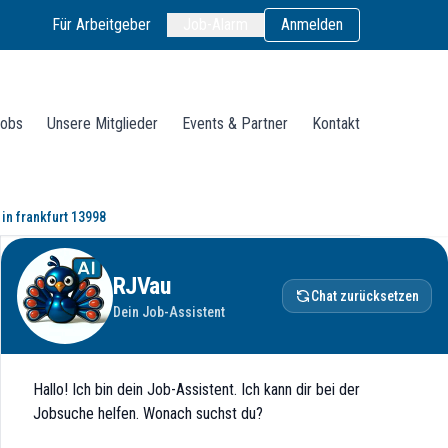
Für Arbeitgeber
Job-Alarm
Anmelden
obs
Unsere Mitglieder
Events & Partner
Kontakt
in frankfurt 13998
ür unsere neue Niederlassung in Fran
RJVau
Chat zurücksetzen
Dein Job-Assistent
Hallo! Ich bin dein Job-Assistent. Ich kann dir bei der
Jobsuche helfen. Wonach suchst du?
 Schulen, Kitas, Kliniken, Labore, Büro- und Verwaltungsbauten sowie 