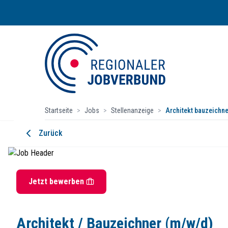
Startseite
>
Jobs
>
Stellenanzeige
>
Architekt bauzeichne
Architekt / Bauzeichner (m/w/d) Aus
Zurück
KLEUSBERG Gruppe
Startdatum:
ab sofort
Vollzeit
Jetzt bewerben
Beschreibung
Architekt / Bauzeichner (m/w/d)
KLEUSBERG
zählt seit über 75 Jahren zu den führenden Unternehmen im