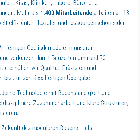
n idealerweise bereits über Kenntnisse in Revit
len, Kitas, Kliniken, Labore, Büro- und
 der Entwicklung von nachhaltigen Lösungen im modularen Bauen
ungen. Mehr als
1.400 Mitarbeitende
arbeiten an 13
teiligten sowie Ihrem Team und verfügen über verhandlungssichere Deu
lt effizienter, flexibler und ressourcenschonender
rofil ab
Wir fertigen Gebäudemodule in unseren
r und verkürzen damit Bauzeiten um rund 70
 Arbeiten, kurze Entscheidungswege und ein offenes, kollegiales Arbeit
ig erhöhen wir Qualität, Präzision und
vester sowie freie Tage an Brückentagen
n bis zur schlüsselfertigen Übergabe.
oderne Technologie mit Bodenständigkeit und
en Herausforderungen
nterdisziplinäre Zusammenarbeit und klare Strukturen,
isieren.
e Zukunft des modularen Bauens – als