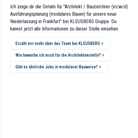
 und verkürzen damit Bauzeiten um rund 70 Prozent gegenüber konvention
Ich zeige dir die Details für "Architekt / Bauzeichner (m/w/d)
sse, interdisziplinäre Zusammenarbeit und klare Strukturen, um modular
Ausführungsplanung (modulares Bauen) für unsere neue
Niederlassung in Frankfurt" bei KLEUSBERG Gruppe. Du
kannst jetzt alle Informationen zu dieser Stelle einsehen.
Erzähl mir mehr über das Team bei KLEUSBERG
Wie bewerbe ich mich für die Architektenstelle?
s sowie Büro und Verwaltung in modularer Bauweise
Gibt es ähnliche Jobs in modularer Bauweise?
urbüros sowie den Bauherren
n ab
der Projektleitung
dung im Bereich Bautechnik oder sind Bauzeichner mit entsprechender p
tschland relevanten Gesetze, Regeln und Normen und wenden diese sich