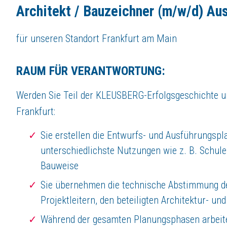
Vermögenswirksame Leistungen (VL) und bezuschusste Altersvorsorge
Architekt / Bauzeichner (m/w/d) Au
Corporate Benefits – exklusive Mitarbeiterrabatte bei vielen Marken
E-Bike-Leasing
für unseren Standort Frankfurt am Main
Kostenfreie Mitarbeiterparkplätze & E-Ladestationen
Entwicklung, Förderung und Teamkultur – wir stärken Ihre Stärk
Strukturierte Einarbeitung mit Patenprogramm, Weiterbildungsmöglichke
RAUM FÜR VERANTWORTUNG:
Regelmäßige Feedback- und Entwicklungsgespräche
starkes Team, das sich unterstützt, respektvoll zusammenarbeitet und 
Werden Sie Teil der KLEUSBERG-Erfolgsgeschichte un
Regelmäßige Firmenfeiern und Teamaktionen
Frankfurt:
Über
KLEUSBERG Gruppe
Sie erstellen die Entwurfs- und Ausführungsp
Der KLEUSBERG RUFT!
unterschiedlichste Nutzungen wie z. B. Schul
Jetzt den Rucksack packen und bewerben!
Bauweise
Seit vielen Jahrzehnten realisiert das 1948 gegründete Unternehmen KLE
KLEUSBERG ist seit Gründung im Familienbesitz. Als mittelständisches U
Sie übernehmen die technische Abstimmung de
"Qualifizierte Mitarbeiterinnen und Mitarbeiter, Handwerker, Techni
Projektleitern, den beteiligten Architektur- u
Wir bieten Stellen für jede Berufsgruppe an sei es für
Berufserfahrene
,
Während der gesamten Planungsphasen arbeit