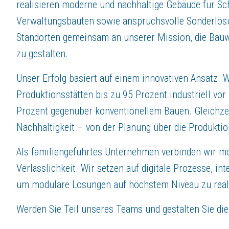
Sie sind routiniert im Umgang mit 3D-CAD-Software und BIM und verfüge
realisieren moderne und nachhaltige Gebäude für Schu
Sie arbeiten strukturiert, agieren lösungsorientiert und haben Spaß an
Verwaltungsbauten sowie anspruchsvolle Sonderlös
Sie pflegen einen kooperativen Umgang mit Kunden, externen Projektbe
Standorten gemeinsam an unserer Mission, die Bauwe
Ihr selbstständiger und verantwortungsbewusster Arbeitsstil rundet Ihr P
zu gestalten.
RAUM FÜR WERTSCHÄTZUNG:
Unser Erfolg basiert auf einem innovativen Ansatz. 
Stabilität & Zukunft – sicher arbeiten im Familienunternehmen
Produktionsstätten bis zu 95 Prozent industriell vo
Unbefristeter Arbeitsvertrag
moderner Arbeitsplatz, flexible Arbeitszeiten, Möglichkeit zum mobilen
Prozent gegenüber konventionellem Bauen. Gleichzeit
30 Urlaubstage, zusätzlich bezahlte Freistellung an Heiligabend und Sil
Nachhaltigkeit – von der Planung über die Produktio
Sonderurlaub bei besonderen Lebensereignissen
Elternzeit in allen Bereichen und Funktionen möglich
Als familiengeführtes Unternehmen verbinden wir m
Employee Assistance Program (EAP) – kostenlose Beratung bei privat
Verlässlichkeit. Wir setzen auf digitale Prozesse, i
Faire Vergütung & attraktive Extras – mehr als nur ein Gehalt
Attraktives Gehalt inkl. Weihnachts- und Urlaubsgeld
um modulare Lösungen auf höchstem Niveau zu real
Zusätzliche freiwillige Erfolgsbeteiligung am Unternehmenserfolg
Regelmäßige Lohnanpassungen zur Abfederung der Inflation
Werden Sie Teil unseres Teams und gestalten Sie di
Monatlich 50 € steuerfrei als Tank- oder Einkaufsgutschein