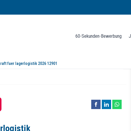
60-Sekunden-Bewerbung
J
raft fuer lagerlogistik 2026 12901
ogistik (m/w/d) 2026
eres Erfolgs!
rlogistik