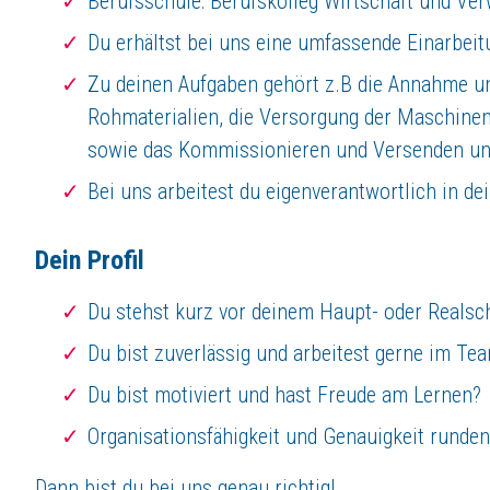
Berufsschule: Berufskolleg Wirtschaft und Ver
Du erhältst bei uns eine umfassende Einarbeitu
Tel. +49 2734-2738-127
Zu deinen Aufgaben gehört z.B die Annahme 
Diese Herausforderung spricht Dich an?
Rohmaterialien, die Versorgung der Maschine
Gerne kannst du im Vorfeld zu Deiner Ausbildung ein Praktikum machen
sowie das Kommissionieren und Versenden u
Haben wir Dein Interesse an einer Ausbildung bei Isowa geweckt?
Bei uns arbeitest du eigenverantwortlich in d
Dann freuen wir uns auf Deine
Online-Bewerbung
!
Über
ISOWA GmbH
Dein Profil
ISOWA-LÖSUNGEN – VIELSEITIGE IM EINSATZ
Du stehst kurz vor deinem Haupt- oder Realsch
Technische Schaumkunststoffe von ISOWA. Die bessere Lösung
ISOWA ist ein erfolgreiches, inhabergeführtes Familienunternehmen, da
Du bist zuverlässig und arbeitest gerne im Te
Du bist motiviert und hast Freude am Lernen?
Vier Jahrzehnte Erfahrung in Schaumkunststofftechnik
ISOWA hat sich in den vergangenen über 40 Jahren zu einem wirtschaftli
Organisationsfähigkeit und Genauigkeit runden 
Wir freuen uns auf Ihre Bewerbung!
Wir sind ständig auf der Suche nach neuen, qualifizierten Mitarbeiterin
Dann bist du bei uns genau richtig!