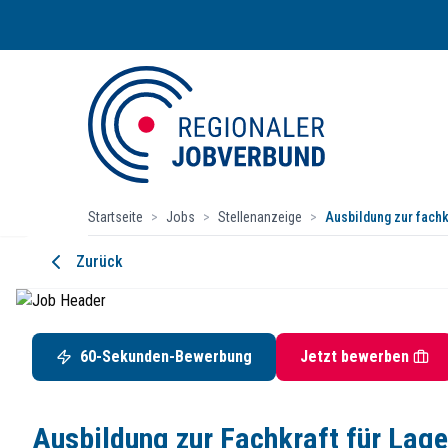
Startseite
>
Jobs
>
Stellenanzeige
>
Ausbildung zur fachk
Ausbildung zur Fachkraft für Lagerl
Zurück
ISOWA GmbH
Hommeswiese 90, 57258 Freudenberg, Westfalen
Startdatum:
ab sofort
60-Sekunden-Bewerbung
Jetzt bewerben
Ausbildungsplatz
Wir wachsen weiter, wachse mit uns und werde Teil uns
Ausbildung zur Fachkraft für Lage