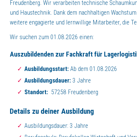
Du bist motiviert und hast Freude am Lernen?
Freudenberg. Wir verarbeiten technische Schaumkuns
Organisationsfähigkeit und Genauigkeit runden dein Profil ab?
und Haustechnik. Dank dem nachhaltigen Wachstum 
Dann bist du bei uns genau richtig!
weitere engagierte und lernwillige Mitarbeiter, die T
Wir bieten dir
Wir suchen zum 01.08.2026 einen:
Eine attraktive
Ausbildungsvergütung
Regelmäßige
Feedbackgespräche
zwischen Ausbildern und Auszubil
Auszubildenden zur Fachkraft für Lagerlogist
Unterschiedliche
Schulungsangebote
Kostenübernahme
für einen Prüfungsvorbereitungskurs
Ausbildungsstart:
Ab dem 01.08.2026
Verkürzung
der Ausbildung bei guten Leistungen
Ausbildungsdauer:
3 Jahre
Übernahme
in eine Festanstellung bei guten Leistungen in der Ausbildu
Unterstützung bei deiner
Weiterbildung
nach der Ausbildung
Standort:
57258 Freudenberg
Kontakt
Details zu deiner Ausbildung
ISOWA GmbH
Jessica Caglayan
Ausbildungsdauer: 3 Jahre
Hommeswiese 90
57258 Freudenberg