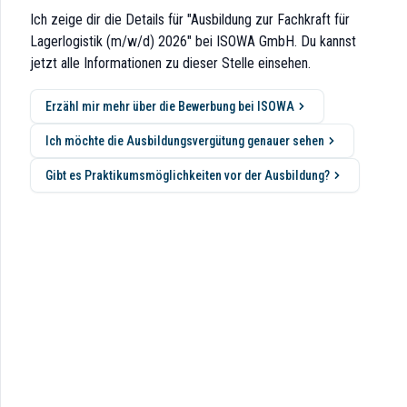
Schaumkunststoffe für die Branchen Automobil, Bau, Industrie und Haust
Ich zeige dir die Details für "Ausbildung zur Fachkraft für
Lagerlogistik (m/w/d) 2026" bei ISOWA GmbH. Du kannst
jetzt alle Informationen zu dieser Stelle einsehen.
Erzähl mir mehr über die Bewerbung bei ISOWA
Ich möchte die Ausbildungsvergütung genauer sehen
Gibt es Praktikumsmöglichkeiten vor der Ausbildung?
sprechenden Materialien aus unserem Lager sowie das Kommissionieren