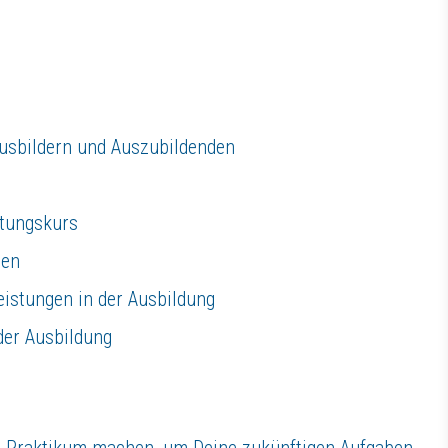
igkeiten und Kompetenzen in einem familiären, motivierten Umfeld einse
usbildern und Auszubildenden
itungskurs
gen
eistungen in der Ausbildung
er Ausbildung
in Praktikum machen, um Deine zukünftigen Aufgaben