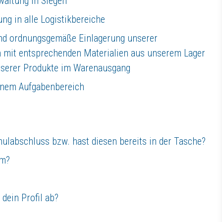
waltung in Siegen
ng in alle Logistikbereiche
und ordnungsgemäße Einlagerung unserer
n mit entsprechenden Materialien aus unserem Lager
, um Deine zukünftigen Aufgaben und Kollegen kennenzulernen.
nserer Produkte im Warenausgang
einem Aufgabenbereich
ulabschluss bzw. hast diesen bereits in der Tasche?
…
ss sich als Spezialist und Lösungsgeber bei der Verarbeitung von techn
am?
ch stabilen Top-Unternehmen entwickelt. Auf einer Fläche von 32.000 m² 
dein Profil ab?
nen und Mitarbeitern. Sie möchten uns erst einmal besser kennenlernen? 